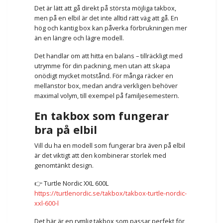
Det är lätt att gå direkt på största möjliga takbox,
men på en elbil är det inte alltid rätt väg att gå. En
hög och kantig box kan påverka förbrukningen mer
än en längre och lägre modell.
Det handlar om att hitta en balans – tillräckligt med
utrymme för din packning, men utan att skapa
onödigt mycket motstånd. För många räcker en
mellanstor box, medan andra verkligen behöver
maximal volym, till exempel på familjesemestern.
En takbox som fungerar
bra på elbil
Vill du ha en modell som fungerar bra även på elbil
är det viktigt att den kombinerar storlek med
genomtänkt design.
👉 Turtle Nordic XXL 600L
https://turtlenordic.se/takbox/takbox-turtle-nordic-
xxl-600-l
Det här är en rymlig takbox som passar perfekt för