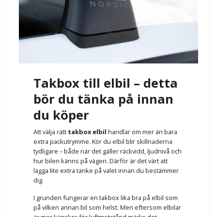
Takbox till elbil – detta
bör du tänka på innan
du köper
Att välja rätt
takbox elbil
handlar om mer än bara
extra packutrymme. Kör du elbil blir skillnaderna
tydligare – både när det gäller räckvidd, ljudnivå och
hur bilen känns på vägen. Därför är det värt att
lägga lite extra tanke på valet innan du bestämmer
dig.
I grunden fungerar en takbox lika bra på elbil som
på vilken annan bil som helst. Men eftersom elbilar
är mer känsliga för luftmotstånd märks det