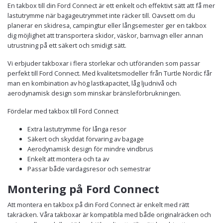
En takbox till din Ford Connect är ett enkelt och effektivt sätt att få mer
lastutrymme när bagageutrymmet inte räcker till. Oavsett om du
planerar en skidresa, campingtur eller långsemester ger en takbox
dig möjlighet att transportera skidor, väskor, barnvagn eller annan
utrustning på ett säkert och smidigt sätt.
Vi erbjuder takboxar i flera storlekar och utföranden som passar
perfekt till Ford Connect. Med kvalitetsmodeller från Turtle Nordic får
man en kombination av hög lastkapacitet, låg ljudnivå och
aerodynamisk design som minskar bränsleförbrukningen.
Fördelar med takbox till Ford Connect
Extra lastutrymme för långa resor
Säkert och skyddat förvaring av bagage
Aerodynamisk design för mindre vindbrus
Enkelt att montera och ta av
Passar både vardagsresor och semestrar
Montering på Ford Connect
Att montera en takbox på din Ford Connect är enkelt med rätt
takräcken. Våra takboxar är kompatibla med både originalräcken och