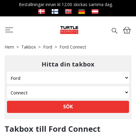
Beställningar innan kl 12:00 skickas samma dag.
0
Hem
Takbox
Ford
Ford Connect
Hitta din takbox
SÖK
Takbox till Ford Connect