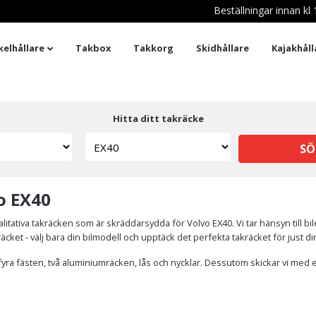
Beställningar innan k
kelhållare
Takbox
Takkorg
Skidhållare
Kajakhåll
Hitta ditt takräcke
SÖ
vo EX40
tativa takräcken som är skräddarsydda för Volvo EX40. Vi tar hänsyn till b
kräcket - välj bara din bilmodell och upptäck det perfekta takräcket för just d
yra fästen, två aluminiumräcken, lås och nycklar. Dessutom skickar vi med e