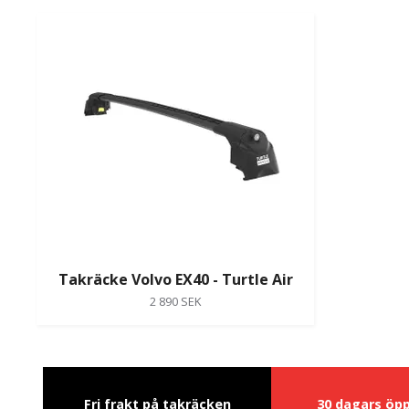
Takräcke Volvo EX40 - Turtle Air
2 890 SEK
Fri frakt på takräcken
30 dagars öp