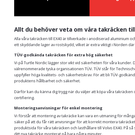
Allt du behöver veta om våra takräcken til
Alla våra takräcken till EX40 är tillverkade i anodiserad aluminium o
ett skyddande lager av rostskydd, vilket är extra viktigt i Norden dä
TÜV-godkända takräcken för extra hög säkerhet
Vi på Turtle Nordic lägger stor vikt vid säkerheten för våra kunder.
välrenommerade tyska organisationen TÜV. TÜV står för Technische
uppfyller höga kvalitets- och säkerhetskrav. För att bli TÜV-godkä
produktens hållbarhet och säkerhet.
Därför kan du känna dig trygg när du väljer att köpa våra takräcke
certifiering.
Monteringsanvisningar för enkel montering
Vi förstår att montering av takräcke kan vara en utmaning för många 
säker på att du får rätt anvisningar för att korrekt montera takräcket 
produktsida för våra takräcken och lasthållare till Volvo EX40. På 
ditt nya takräcke monterat på bara några minuter.