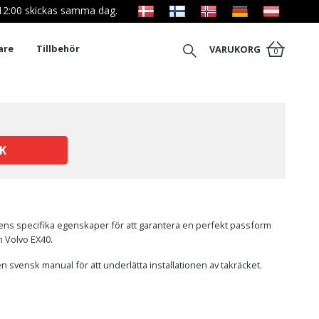
l 12:00 skickas samma dag.
are
Tillbehör
VARUKORG
0
K
ilens specifika egenskaper för att garantera en perfekt passform
in Volvo EX40.
n svensk manual för att underlätta installationen av takräcket.