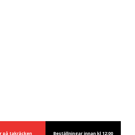
ur på takräcken
Beställningar innan kl 12:00