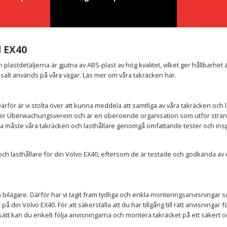
l EX40
ch plastdetaljerna är gjutna av ABS-plast av hög kvalitet, vilket ger hållbarh
r salt används på våra vägar. Läs mer om våra takräcken här.
 Därför är vi stolta över att kunna meddela att samtliga av våra takräcken oc
r Überwachungsverein och är en oberoende organisation som utför stränga t
nda måste våra takräcken och lasthållare genomgå omfattande tester och ins
n och lasthållare för din Volvo EX40, eftersom de är testade och godkända
bilägare. Därför har vi tagit fram tydliga och enkla monteringsanvisningar so
på din Volvo EX40. För att säkerställa att du har tillgång till rätt anvisningar
så sätt kan du enkelt följa anvisningarna och montera takräcket på ett säker