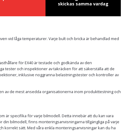
skickas samma vardag
et även vid låga temperaturer. Varje bult och bricka är behandlad med
h lasthållare för EX40 är testade och godkända av den
ester och inspektioner av takräcken för att säkerställa att de
pektioner, inklusive noggranna belastningstester och kontroller av
 av en av de mest ansedda organisationerna inom produkttestning och
m är specifika för varje bilmodell. Detta innebär att du kan vara
 för din bilmodell, finns monteringsanvisningarna tillgängliga på varje
t och korrekt sätt. Med våra enkla monteringsanvisningar kan du ha