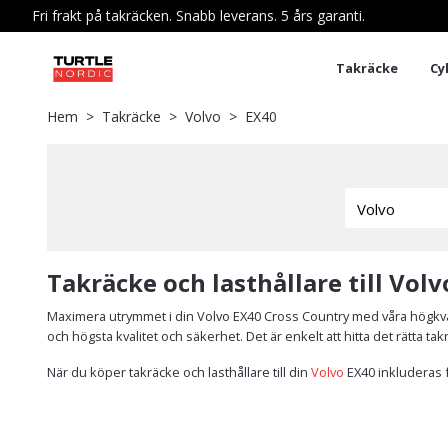
Fri frakt på takräcken. Snabb leverans. 5 års garanti.
Takräcke
Cy
Hem
Takräcke
Volvo
EX40
Takräcke och lasthållare till Vol
Maximera utrymmet i din Volvo EX40 Cross Country med våra högkvali
och högsta kvalitet och säkerhet. Det är enkelt att hitta det rätta ta
När du köper takräcke och lasthållare till din
Volvo
EX40 inkluderas f