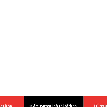
pet köp
5 års garanti på takräcken
Fri ret