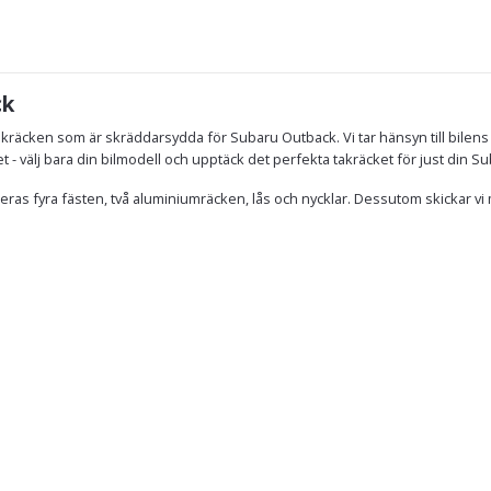
ck
kräcken som är skräddarsydda för Subaru Outback. Vi tar hänsyn till bilens
ket - välj bara din bilmodell och upptäck det perfekta takräcket för just din 
ras fyra fästen, två aluminiumräcken, lås och nycklar. Dessutom skickar vi 