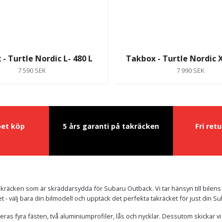
- Turtle Nordic L- 480 L
Takbox - Turtle Nordic X
7 590 SEK
7 990 SEK
pet köp
5 års garanti på takräcken
Fri ret
kräcken som är skräddarsydda för Subaru Outback. Vi tar hänsyn till bilens
ket - välj bara din bilmodell och upptäck det perfekta takräcket för just din 
eras fyra fästen, två aluminiumprofiler, lås och nycklar. Dessutom skickar v