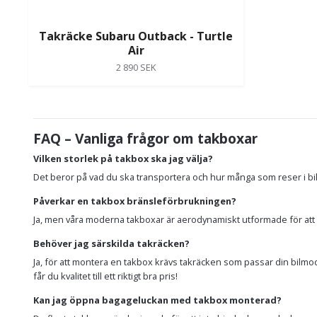
Takräcke Subaru Outback - Turtle
Air
2 890 SEK
FAQ – Vanliga frågor om takboxar
Vilken storlek på takbox ska jag välja?
Det beror på vad du ska transportera och hur många som reser i bil
Påverkar en takbox bränsleförbrukningen?
Ja, men våra moderna takboxar är aerodynamiskt utformade för att m
Behöver jag särskilda takräcken?
Ja, för att montera en takbox krävs takräcken som passar din bilmodell
får du kvalitet till ett riktigt bra pris!
Kan jag öppna bagageluckan med takbox monterad?