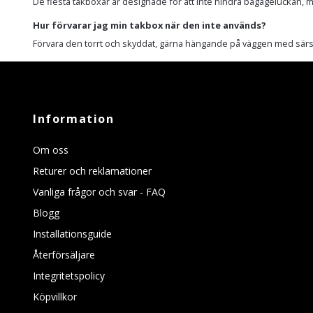
De flesta takboxar är designade för att inte hindra bagageluckan, me
Hur förvarar jag min takbox när den inte används?
Förvara den torrt och skyddat, gärna hängande på väggen med särsk
Information
Om oss
Returer och reklamationer
Vanliga frågor och svar - FAQ
Blogg
Installationsguide
Återförsäljare
Integritetspolicy
Köpvillkor