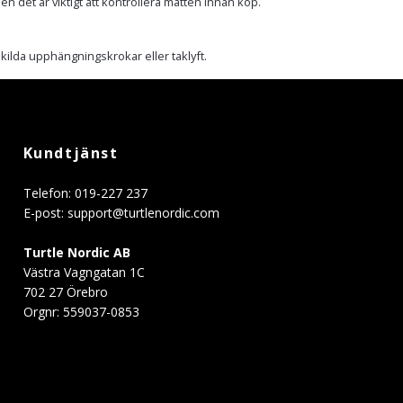
n det är viktigt att kontrollera måtten innan köp.
ilda upphängningskrokar eller taklyft.
Kundtjänst
Telefon: 019-227 237
E-post:
support@turtlenordic.com
Turtle Nordic AB
Västra Vagngatan 1C
702 27 Örebro
Orgnr: 559037-0853