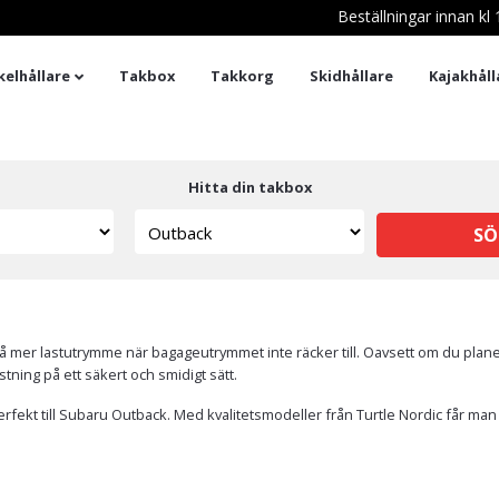
Beställningar innan k
kelhållare
Takbox
Takkorg
Skidhållare
Kajakhåll
Hitta din takbox
SÖ
tt få mer lastutrymme när bagageutrymmet inte räcker till. Oavsett om du pla
tning på ett säkert och smidigt sätt.
rfekt till Subaru Outback. Med kvalitetsmodeller från Turtle Nordic får man