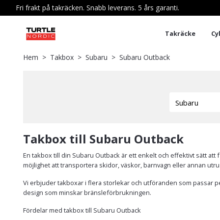
Fri frakt på takräcken. Snabb leverans. 5 års garanti.
Takräcke
Cy
Hem
Takbox
Subaru
Subaru Outback
Takbox till Subaru Outback
En takbox till din Subaru Outback är ett enkelt och effektivt sätt a
möjlighet att transportera skidor, väskor, barnvagn eller annan utrus
Vi erbjuder takboxar i flera storlekar och utföranden som passar pe
design som minskar bränsleförbrukningen.
Fördelar med takbox till Subaru Outback