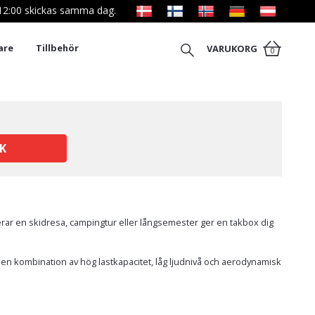
l 12:00 skickas samma dag.
are
Tillbehör
VARUKORG
0
K
nerar en skidresa, campingtur eller långsemester ger en takbox dig
 en kombination av hög lastkapacitet, låg ljudnivå och aerodynamisk