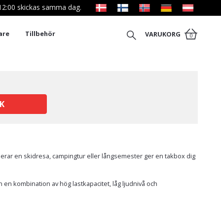
l 12:00 skickas samma dag.
are
Tillbehör
VARUKORG
0
K
lanerar en skidresa, campingtur eller långsemester ger en takbox dig
n en kombination av hög lastkapacitet, låg ljudnivå och