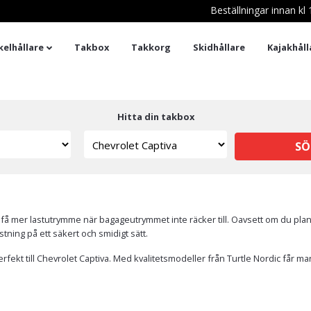
Beställningar innan k
kelhållare
Takbox
Takkorg
Skidhållare
Kajakhåll
Hitta din takbox
SÖ
t att få mer lastutrymme när bagageutrymmet inte räcker till. Oavsett om du p
tning på ett säkert och smidigt sätt.
fekt till Chevrolet Captiva. Med kvalitetsmodeller från Turtle Nordic får ma