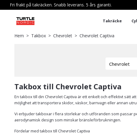
Fri frakt på takräcken. Snabb leverans. 5 års garanti.
Takräcke
Cy
Hem
Takbox
Chevrolet
Chevrolet Captiva
Takbox till Chevrolet Captiva
En takbox till din Chevrolet Captiva är ett enkelt och effektivt sät
möjlighet att transportera skidor, väskor, barnvagn eller annan utrus
Vi erbjuder takboxar i flera storlekar och utföranden som passar per
aerodynamisk design som minskar bränsleförbrukningen.
Fördelar med takbox till Chevrolet Captiva