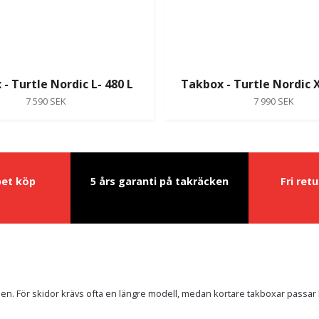
- Turtle Nordic L- 480 L
Takbox - Turtle Nordic X
7 590 SEK
7 990 SEK
pet köp
5 års garanti på takräcken
Fri ret
en. För skidor krävs ofta en längre modell, medan kortare takboxar passar 