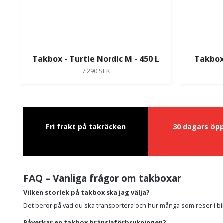
Takbox - Turtle Nordic M - 450 L
Takbox 
7 290 SEK
Fri frakt på takräcken
30 dagars öp
FAQ – Vanliga frågor om takboxar
Vilken storlek på takbox ska jag välja?
Det beror på vad du ska transportera och hur många som reser i bil
Påverkar en takbox bränsleförbrukningen?