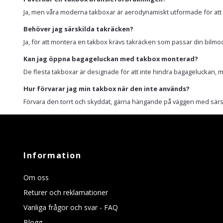
Ja, men våra moderna takboxar är aerodynamiskt utformade för att C
Behöver jag särskilda takräcken?
Ja, för att montera en takbox krävs takräcken som passar din bilmodell. 
Kan jag öppna bagageluckan med takbox monterad?
De flesta takboxar är designade för att inte hindra bagageluckan, me
Hur förvarar jag min takbox när den inte används?
Förvara den torrt och skyddat, gärna hängande på väggen med särsk
Information
Om oss
Returer och reklamationer
Vanliga frågor och svar - FAQ
Blogg