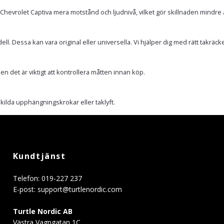
hevrolet Captiva mera motstånd och ljudnivå, vilket gör skillnaden mindre 
Dessa kan vara original eller universella. Vi hjälper dig med rätt takräcken till
n det är viktigt att kontrollera måtten innan köp.
ilda upphängningskrokar eller taklyft.
Kundtjänst
Telefon: 019-227 237
E-post:
support@turtlenordic.com
Turtle Nordic AB
Västra Vagngatan 1C