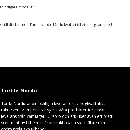
än tidigare modeller.
 din bil, med Turtle Nordic får du kvalitet till ett riktigt bra pris!
Turtle Nordic
Turtle Nordic är din pålitliga leverantör av högkvalitativa
takräcken. Vi importerar själva våra produkter för direkt
leverans från vårt lager i Örebro och erbjuder även ett brett
sortiment av tillbehör såsom takboxar, cykelhållare och
andra praktiska tillbehör.