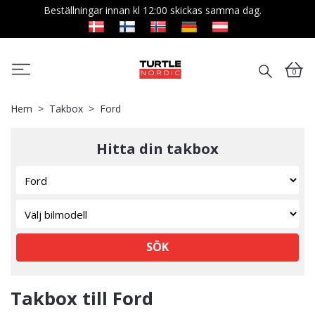
Beställningar innan kl 12:00 skickas samma dag.
0
Hem
Takbox
Ford
Hitta din takbox
SÖK
Takbox till Ford