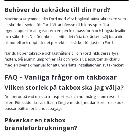
Behöver du takräcke till din Ford?
Maximera utrymmet i din Ford med våra högkvalitativa takräcken som
är skräddarsydda för Ford. Vi tar hänsyn till bilens specifika
egenskaper för att garantera en perfekt passform och högsta kvalitet
och säkerhet. Det är enkelt att hitta det rätta takräcket - välj bara din
bilmodell och upptäck det perfekta takräcket för just din Ford.
När du köper takräcke och lasthållare till din Ford inkluderas fyra
fästen, två aluminiumprofiler, lås och nycklar. Dessutom skickar vi
med en svensk manual för att underlätta installationen av takräcket.
FAQ – Vanliga frågor om takboxar
Vilken storlek på takbox ska jag välja?
Det beror på vad du ska transportera och hur många som reser i
bilen. För skidor krävs ofta en längre modell, medan kortare takboxar
passar bättre för blandat bagage.
Påverkar en takbox
bränsleförbrukningen?