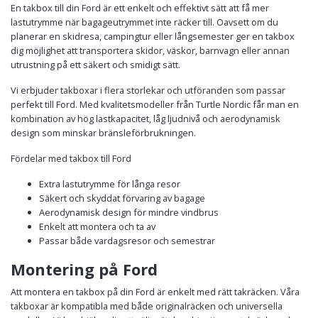
En takbox till din Ford är ett enkelt och effektivt sätt att få mer
lastutrymme när bagageutrymmet inte räcker till. Oavsett om du
planerar en skidresa, campingtur eller långsemester ger en takbox
dig möjlighet att transportera skidor, väskor, barnvagn eller annan
utrustning på ett säkert och smidigt sätt.
Vi erbjuder takboxar i flera storlekar och utföranden som passar
perfekt till Ford. Med kvalitetsmodeller från Turtle Nordic får man en
kombination av hög lastkapacitet, låg ljudnivå och aerodynamisk
design som minskar bränsleförbrukningen.
Fördelar med takbox till Ford
Extra lastutrymme för långa resor
Säkert och skyddat förvaring av bagage
Aerodynamisk design för mindre vindbrus
Enkelt att montera och ta av
Passar både vardagsresor och semestrar
Montering på Ford
Att montera en takbox på din Ford är enkelt med rätt takräcken. Våra
takboxar är kompatibla med både originalräcken och universella