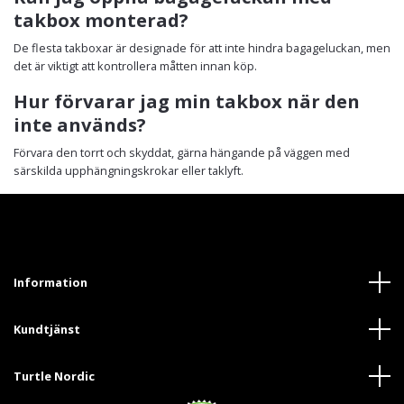
takbox monterad?
De flesta takboxar är designade för att inte hindra bagageluckan, men
det är viktigt att kontrollera måtten innan köp.
Hur förvarar jag min takbox när den
inte används?
Förvara den torrt och skyddat, gärna hängande på väggen med
särskilda upphängningskrokar eller taklyft.
Information
Kundtjänst
Turtle Nordic