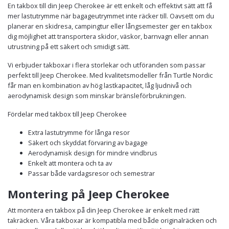
En takbox till din Jeep Cherokee är ett enkelt och effektivt sätt att få
mer lastutrymme när bagageutrymmet inte räcker till. Oavsett om du
planerar en skidresa, campingtur eller långsemester ger en takbox
dig möjlighet att transportera skidor, väskor, barnvagn eller annan
utrustning på ett säkert och smidigt sätt.
Vi erbjuder takboxar i flera storlekar och utföranden som passar
perfekt till Jeep Cherokee. Med kvalitetsmodeller från Turtle Nordic
får man en kombination av hög lastkapacitet, låg ljudnivå och
aerodynamisk design som minskar bränsleförbrukningen.
Fördelar med takbox till Jeep Cherokee
Extra lastutrymme för långa resor
Säkert och skyddat förvaring av bagage
Aerodynamisk design för mindre vindbrus
Enkelt att montera och ta av
Passar både vardagsresor och semestrar
Montering på Jeep Cherokee
Att montera en takbox på din Jeep Cherokee är enkelt med rätt
takräcken. Våra takboxar är kompatibla med både originalräcken och