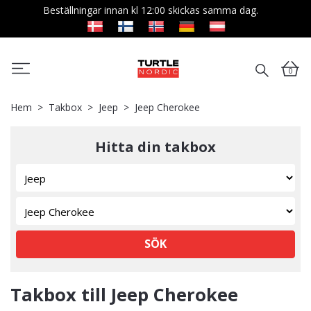
Beställningar innan kl 12:00 skickas samma dag.
0
Hem
Takbox
Jeep
Jeep Cherokee
Hitta din takbox
SÖK
Takbox till Jeep Cherokee