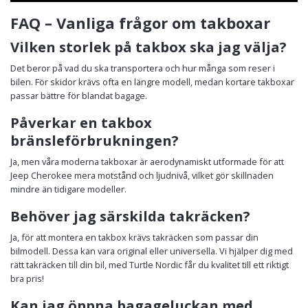
FAQ – Vanliga frågor om takboxar
Vilken storlek på takbox ska jag välja?
Det beror på vad du ska transportera och hur många som reser i
bilen. För skidor krävs ofta en längre modell, medan kortare takboxar
passar bättre för blandat bagage.
Påverkar en takbox
bränsleförbrukningen?
Ja, men våra moderna takboxar är aerodynamiskt utformade för att
Jeep Cherokee mera motstånd och ljudnivå, vilket gör skillnaden
mindre än tidigare modeller.
Behöver jag särskilda takräcken?
Ja, för att montera en takbox krävs takräcken som passar din
bilmodell. Dessa kan vara original eller universella. Vi hjälper dig med
rätt takräcken till din bil, med Turtle Nordic får du kvalitet till ett riktigt
bra pris!
Kan jag öppna bagageluckan med