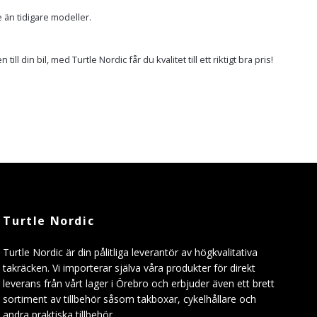
 än tidigare modeller.
 din bil, med Turtle Nordic får du kvalitet till ett riktigt bra pris!
Turtle Nordic
Turtle Nordic är din pålitliga leverantör av högkvalitativa
takräcken. Vi importerar själva våra produkter för direkt
leverans från vårt lager i Örebro och erbjuder även ett brett
sortiment av tillbehör såsom takboxar, cykelhållare och
andra praktiska tillbehör.