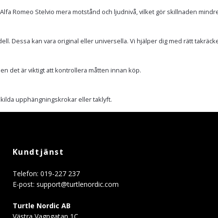
lfa Romeo Stelvio mera motstånd och ljudnivå, vilket gör skillnaden mindre
Dessa kan vara original eller universella. Vi hjälper dig med rätt takräcken till
n det är viktigt att kontrollera måtten innan köp.
ilda upphängningskrokar eller taklyft.
Kundtjänst
Telefon: 019-227 237
E-post:
support@turtlenordic.com
Turtle Nordic AB
Västra Vagngatan 1C