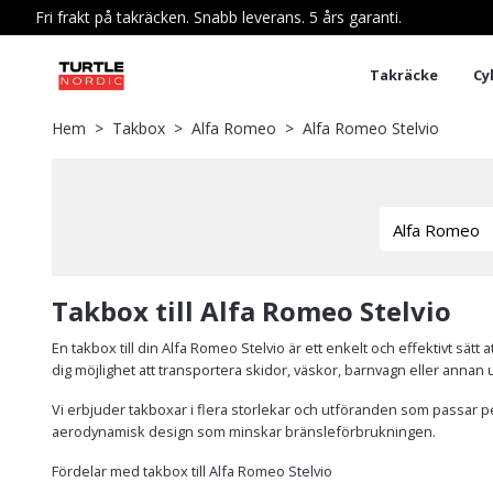
Fri frakt på takräcken. Snabb leverans. 5 års garanti.
Takräcke
Cy
Hem
Takbox
Alfa Romeo
Alfa Romeo Stelvio
Takbox till Alfa Romeo Stelvio
En takbox till din Alfa Romeo Stelvio är ett enkelt och effektivt sä
dig möjlighet att transportera skidor, väskor, barnvagn eller annan u
Vi erbjuder takboxar i flera storlekar och utföranden som passar per
aerodynamisk design som minskar bränsleförbrukningen.
Fördelar med takbox till Alfa Romeo Stelvio