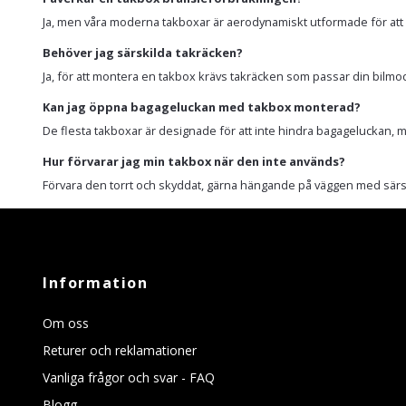
Ja, men våra moderna takboxar är aerodynamiskt utformade för att A
Behöver jag särskilda takräcken?
Ja, för att montera en takbox krävs takräcken som passar din bilmodell. 
Kan jag öppna bagageluckan med takbox monterad?
De flesta takboxar är designade för att inte hindra bagageluckan, me
Hur förvarar jag min takbox när den inte används?
Förvara den torrt och skyddat, gärna hängande på väggen med särsk
Information
Om oss
Returer och reklamationer
Vanliga frågor och svar - FAQ
Blogg