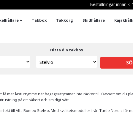
Beställningar innan k
kelhållare
Takbox
Takkorg
Skidhållare
Kajakhåll
Hitta din takbox
SÖ
tt att få mer lastutrymme när bagageutrymmet inte räcker till. Oavsett om du
trustning på ett säkert och smidigt sätt.
fekt till Alfa Romeo Stelvio. Med kvalitetsmodeller från Turtle Nordic får m