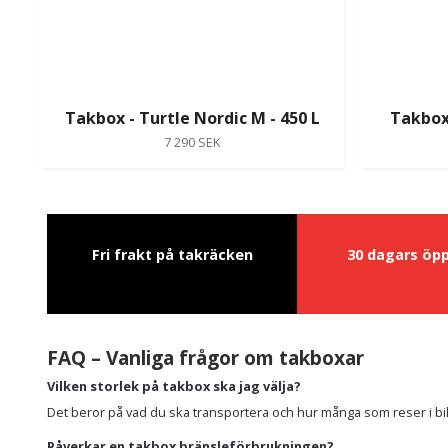
Takbox - Turtle Nordic M - 450 L
Takbox 
7 290 SEK
Fri frakt på takräcken
30 dagars öp
FAQ – Vanliga frågor om takboxar
Vilken storlek på takbox ska jag välja?
Det beror på vad du ska transportera och hur många som reser i bil
Påverkar en takbox bränsleförbrukningen?