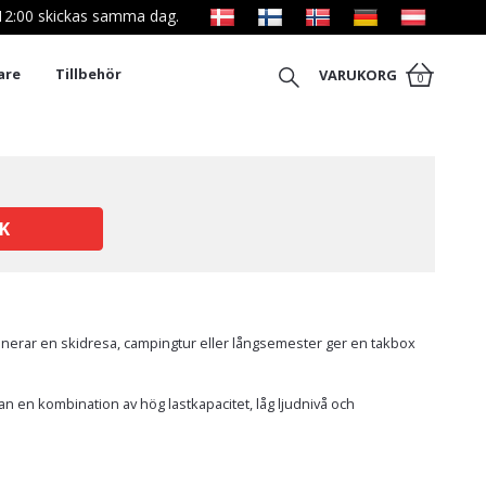
l 12:00 skickas samma dag.
are
Tillbehör
VARUKORG
0
K
 planerar en skidresa, campingtur eller långsemester ger en takbox
an en kombination av hög lastkapacitet, låg ljudnivå och