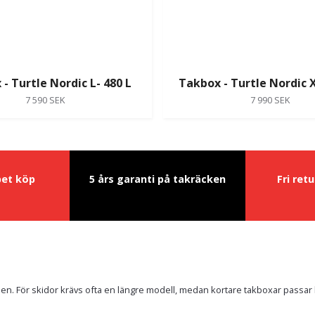
- Turtle Nordic L- 480 L
Takbox - Turtle Nordic X
7 590 SEK
7 990 SEK
pet köp
5 års garanti på takräcken
Fri ret
en. För skidor krävs ofta en längre modell, medan kortare takboxar passar 