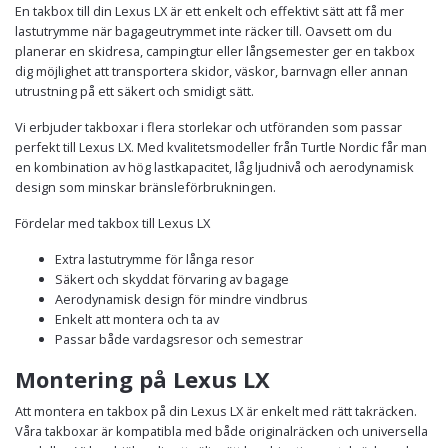
En takbox till din Lexus LX är ett enkelt och effektivt sätt att få mer
lastutrymme när bagageutrymmet inte räcker till. Oavsett om du
planerar en skidresa, campingtur eller långsemester ger en takbox
dig möjlighet att transportera skidor, väskor, barnvagn eller annan
utrustning på ett säkert och smidigt sätt.
Vi erbjuder takboxar i flera storlekar och utföranden som passar
perfekt till Lexus LX. Med kvalitetsmodeller från Turtle Nordic får man
en kombination av hög lastkapacitet, låg ljudnivå och aerodynamisk
design som minskar bränsleförbrukningen.
Fördelar med takbox till Lexus LX
Extra lastutrymme för långa resor
Säkert och skyddat förvaring av bagage
Aerodynamisk design för mindre vindbrus
Enkelt att montera och ta av
Passar både vardagsresor och semestrar
Montering på Lexus LX
Att montera en takbox på din Lexus LX är enkelt med rätt takräcken.
Våra takboxar är kompatibla med både originalräcken och universella