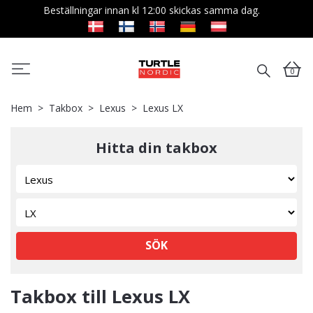
Beställningar innan kl 12:00 skickas samma dag.
0
Hem
Takbox
Lexus
Lexus LX
Hitta din takbox
SÖK
Takbox till Lexus LX