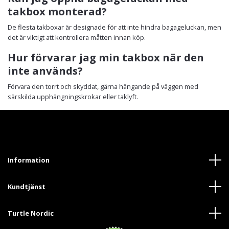
takbox monterad?
De flesta takboxar är designade för att inte hindra bagageluckan, men
det är viktigt att kontrollera måtten innan köp.
Hur förvarar jag min takbox när den
inte används?
Förvara den torrt och skyddat, gärna hängande på väggen med
särskilda upphängningskrokar eller taklyft.
Information
Kundtjänst
Turtle Nordic