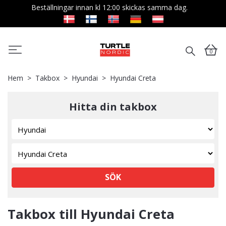
Beställningar innan kl 12:00 skickas samma dag.
0
Hem
Takbox
Hyundai
Hyundai Creta
Hitta din takbox
SÖK
Takbox till Hyundai Creta