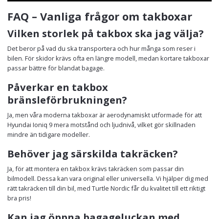
FAQ – Vanliga frågor om takboxar
Vilken storlek på takbox ska jag välja?
Det beror på vad du ska transportera och hur många som reser i
bilen. För skidor krävs ofta en längre modell, medan kortare takboxar
passar bättre för blandat bagage.
Påverkar en takbox
bränsleförbrukningen?
Ja, men våra moderna takboxar är aerodynamiskt utformade för att
Hyundai Ioniq 9 mera motstånd och ljudnivå, vilket gör skillnaden
mindre än tidigare modeller.
Behöver jag särskilda takräcken?
Ja, för att montera en takbox krävs takräcken som passar din
bilmodell. Dessa kan vara original eller universella. Vi hjälper dig med
rätt takräcken till din bil, med Turtle Nordic får du kvalitet till ett riktigt
bra pris!
Kan jag öppna bagageluckan med