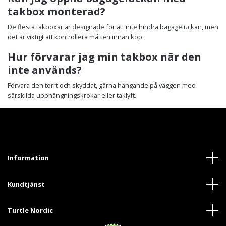
takbox monterad?
De flesta takboxar är designade för att inte hindra bagageluckan, men
det är viktigt att kontrollera måtten innan köp.
Hur förvarar jag min takbox när den
inte används?
Förvara den torrt och skyddat, gärna hängande på väggen med
särskilda upphängningskrokar eller taklyft.
Information
Kundtjänst
Turtle Nordic