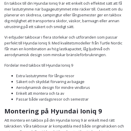
En takbox till din Hyundai Ioniq 9 är ett enkelt och effektivt sätt att få
mer lastutrymme när bagageutrymmet inte räcker till. Oavsett om du
planerar en skidresa, campingtur eller långsemester ger en takbox
dig möjlighet att transportera skidor, väskor, barnvagn eller annan
utrustning på ett säkert och smidigt sätt.
Vi erbjuder takboxar i flera storlekar och utföranden som passar
perfekt till Hyundai Ioniq 9. Med kvalitetsmodeller från Turtle Nordic
får man en kombination av hög lastkapacitet, låg ljudnivå och
aerodynamisk design som minskar bränsleförbrukningen.
Fördelar med takbox till Hyundai Ioniq 9
Extra lastutrymme för långa resor
Säkert och skyddat förvaring av bagage
Aerodynamisk design för mindre vindbrus
Enkelt att montera och ta av
Passar både vardagsresor och semestrar
Montering på Hyundai Ioniq 9
Att montera en takbox på din Hyundai Ioniq 9 är enkelt med rätt
takräcken. Våra takboxar är kompatibla med både originalräcken och