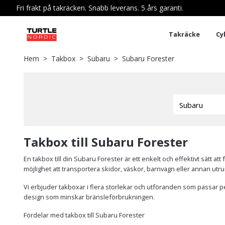
Fri frakt på takräcken. Snabb leverans. 5 års garanti.
Takräcke
Cy
Hem
Takbox
Subaru
Subaru Forester
Takbox till Subaru Forester
En takbox till din Subaru Forester är ett enkelt och effektivt sätt 
möjlighet att transportera skidor, väskor, barnvagn eller annan utrus
Vi erbjuder takboxar i flera storlekar och utföranden som passar pe
design som minskar bränsleförbrukningen.
Fördelar med takbox till Subaru Forester