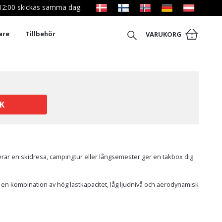
l 12:00 skickas samma dag.
are
Tillbehör
VARUKORG
0
K
anerar en skidresa, campingtur eller långsemester ger en takbox dig
n en kombination av hög lastkapacitet, låg ljudnivå och aerodynamisk