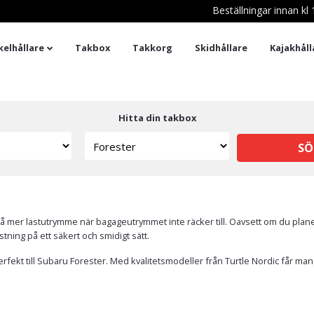
Beställningar innan k
kelhållare
Takbox
Takkorg
Skidhållare
Kajakhåll
Hitta din takbox
SÖ
att få mer lastutrymme när bagageutrymmet inte räcker till. Oavsett om du pl
tning på ett säkert och smidigt sätt.
rfekt till Subaru Forester. Med kvalitetsmodeller från Turtle Nordic får ma