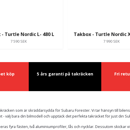
- Turtle Nordic L- 480 L
Takbox - Turtle Nordic X
7 590 SEK
7 990 SEK
pet köp
5 års garanti på takräcken
Fri ret
kräcken som är skräddarsydda för Subaru Forester. Vi tar hänsyn till bilen
ket - välj bara din bilmodell och upptäck det perfekta takräcket för just din S
deras fyra fästen, två aluminiumprofiler, lås och nycklar. Dessutom skickar v