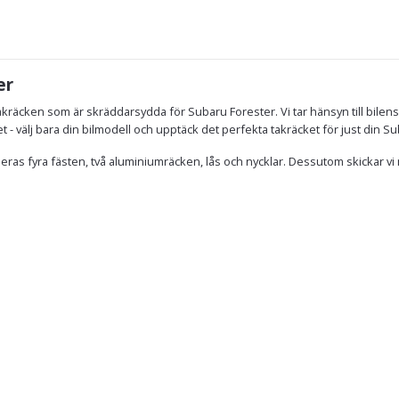
er
kräcken som är skräddarsydda för Subaru Forester. Vi tar hänsyn till bilen
ket - välj bara din bilmodell och upptäck det perfekta takräcket för just din S
eras fyra fästen, två aluminiumräcken, lås och nycklar. Dessutom skickar vi