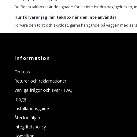
De flesta takboxar är designade för att inte hindra bagageluckan, me
Hur förvarar jag min takbox när den inte används?
Förvara den torrt och skyddat, gärna hängande på väggen med särsk
Information
Om oss
Returer och reklamationer
Vanliga frågor och svar - FAQ
Blogg
Installationsguide
Återförsäljare
Integritetspolicy
Köpvillkor