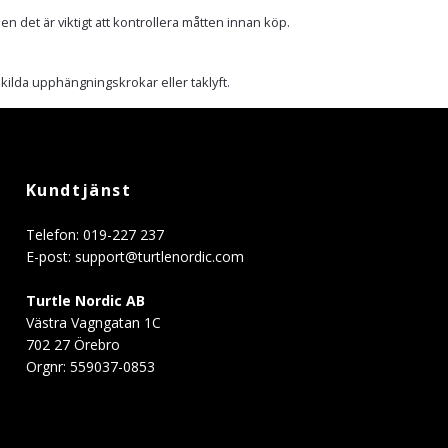
n det är viktigt att kontrollera måtten innan köp.
ilda upphängningskrokar eller taklyft.
Kundtjänst
Telefon: 019-227 237
E-post:
support@turtlenordic.com
Turtle Nordic AB
Västra Vagngatan 1C
702 27 Örebro
Orgnr: 559037-0853