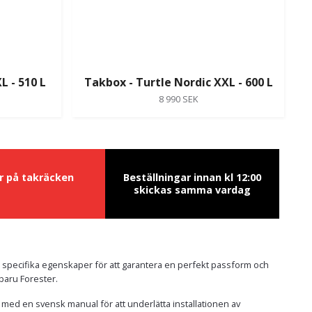
L - 510 L
Takbox - Turtle Nordic XXL - 600 L
8 990 SEK
ur på takräcken
Beställningar innan kl 12:00
skickas samma vardag
s specifika egenskaper för att garantera en perfekt passform och
ubaru Forester.
i med en svensk manual för att underlätta installationen av