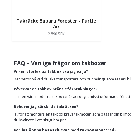
Takräcke Subaru Forester - Turtle
Air
2 890 SEK
FAQ – Vanliga frågor om takboxar
Vilken storlek på takbox ska jag välja?
Det beror på vad du ska transportera och hur många som reser i bil
Påverkar en takbox bränsleförbrukningen?
Ja, men våra moderna takboxar är aerodynamiskt utformade för att m
Behöver jag särskilda takräcken?
Ja, för att montera en takbox krävs takräcken som passar din bilmodell
du kvalitet till ett riktigt bra pris!
Kan jag öppna bagageluckan med takbox monterad?