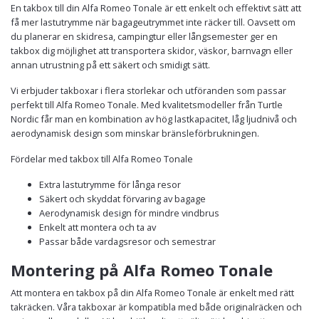
En takbox till din Alfa Romeo Tonale är ett enkelt och effektivt sätt att
få mer lastutrymme när bagageutrymmet inte räcker till. Oavsett om
du planerar en skidresa, campingtur eller långsemester ger en
takbox dig möjlighet att transportera skidor, väskor, barnvagn eller
annan utrustning på ett säkert och smidigt sätt.
Vi erbjuder takboxar i flera storlekar och utföranden som passar
perfekt till Alfa Romeo Tonale. Med kvalitetsmodeller från Turtle
Nordic får man en kombination av hög lastkapacitet, låg ljudnivå och
aerodynamisk design som minskar bränsleförbrukningen.
Fördelar med takbox till Alfa Romeo Tonale
Extra lastutrymme för långa resor
Säkert och skyddat förvaring av bagage
Aerodynamisk design för mindre vindbrus
Enkelt att montera och ta av
Passar både vardagsresor och semestrar
Montering på Alfa Romeo Tonale
Att montera en takbox på din Alfa Romeo Tonale är enkelt med rätt
takräcken. Våra takboxar är kompatibla med både originalräcken och