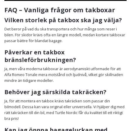
FAQ – Vanliga frågor om takboxar
Vilken storlek på takbox ska jag välja?
Det beror på vad du ska transportera och hur många som reser i
bilen. För skidor krävs ofta en längre modell, medan kortare takboxar
passar bättre för blandat bagage.
Påverkar en takbox
bränsleförbrukningen?
Ja, men våra moderna takboxar är aerodynamiskt utformade för att
Alfa Romeo Tonale mera motstånd och ljudnivå, vilket gör skillnaden
mindre än tidigare modeller.
Behöver jag särskilda takräcken?
Ja, för att montera en takbox krävs takräcken som passar din
bilmodell. Dessa kan vara original eller universella. Vi hjälper dig med
rätt takräcken till din bil, med Turtle Nordic får du kvalitet till ett riktigt
bra pris!
Kan jag öppna bagageluckan med