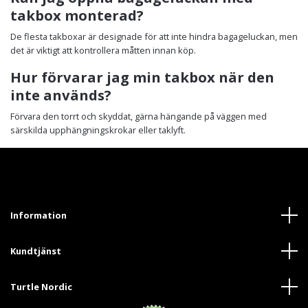
takbox monterad?
De flesta takboxar är designade för att inte hindra bagageluckan, men
det är viktigt att kontrollera måtten innan köp.
Hur förvarar jag min takbox när den
inte används?
Förvara den torrt och skyddat, gärna hängande på väggen med
särskilda upphängningskrokar eller taklyft.
Information
Kundtjänst
Turtle Nordic