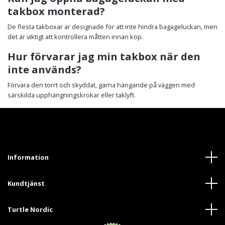
takbox monterad?
De flesta takboxar är designade för att inte hindra bagageluckan, men
det är viktigt att kontrollera måtten innan köp.
Hur förvarar jag min takbox när den
inte används?
Förvara den torrt och skyddat, gärna hängande på väggen med
särskilda upphängningskrokar eller taklyft.
Information
Kundtjänst
Turtle Nordic