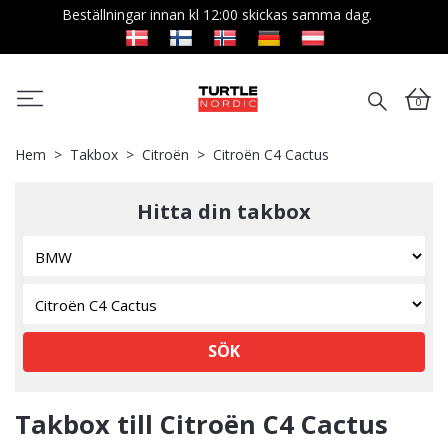
Beställningar innan kl 12:00 skickas samma dag.
0
Hem
Takbox
Citroën
Citroën C4 Cactus
Hitta din takbox
SÖK
Takbox till Citroën C4 Cactus