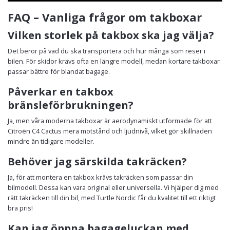
FAQ – Vanliga frågor om takboxar
Vilken storlek på takbox ska jag välja?
Det beror på vad du ska transportera och hur många som reser i
bilen. För skidor krävs ofta en längre modell, medan kortare takboxar
passar bättre för blandat bagage.
Påverkar en takbox
bränsleförbrukningen?
Ja, men våra moderna takboxar är aerodynamiskt utformade för att
Citroën C4 Cactus mera motstånd och ljudnivå, vilket gör skillnaden
mindre än tidigare modeller.
Behöver jag särskilda takräcken?
Ja, för att montera en takbox krävs takräcken som passar din
bilmodell. Dessa kan vara original eller universella. Vi hjälper dig med
rätt takräcken till din bil, med Turtle Nordic får du kvalitet till ett riktigt
bra pris!
Kan jag öppna bagageluckan med