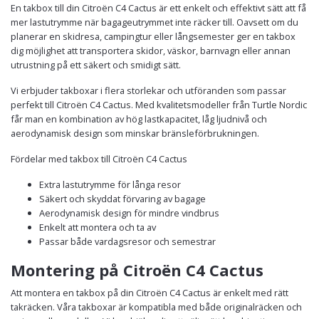
En takbox till din Citroën C4 Cactus är ett enkelt och effektivt sätt att få
mer lastutrymme när bagageutrymmet inte räcker till. Oavsett om du
planerar en skidresa, campingtur eller långsemester ger en takbox
dig möjlighet att transportera skidor, väskor, barnvagn eller annan
utrustning på ett säkert och smidigt sätt.
Vi erbjuder takboxar i flera storlekar och utföranden som passar
perfekt till Citroën C4 Cactus. Med kvalitetsmodeller från Turtle Nordic
får man en kombination av hög lastkapacitet, låg ljudnivå och
aerodynamisk design som minskar bränsleförbrukningen.
Fördelar med takbox till Citroën C4 Cactus
Extra lastutrymme för långa resor
Säkert och skyddat förvaring av bagage
Aerodynamisk design för mindre vindbrus
Enkelt att montera och ta av
Passar både vardagsresor och semestrar
Montering på Citroën C4 Cactus
Att montera en takbox på din Citroën C4 Cactus är enkelt med rätt
takräcken. Våra takboxar är kompatibla med både originalräcken och