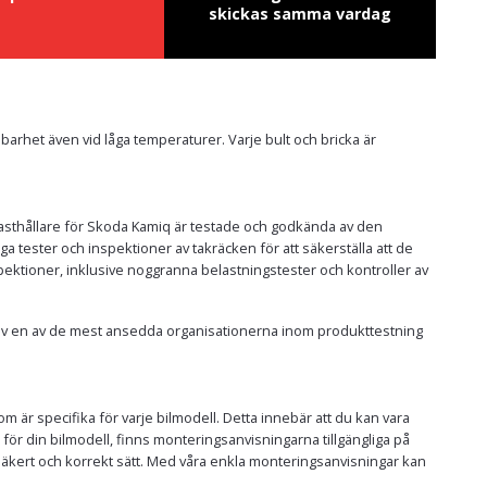
skickas samma vardag
llbarhet även vid låga temperaturer. Varje bult och bricka är
h lasthållare för Skoda Kamiq är testade och godkända av den
ester och inspektioner av takräcken för att säkerställa att de
pektioner, inklusive noggranna belastningstester och kontroller av
a av en av de mest ansedda organisationerna inom produkttestning
m är specifika för varje bilmodell. Detta innebär att du kan vara
ar för din bilmodell, finns monteringsanvisningarna tillgängliga på
t säkert och korrekt sätt. Med våra enkla monteringsanvisningar kan