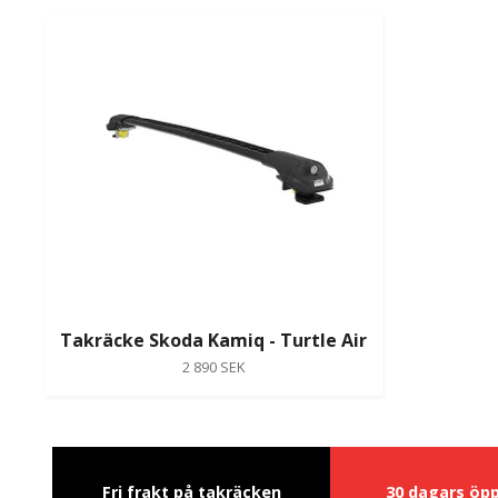
Takräcke Skoda Kamiq - Turtle Air
2 890 SEK
Fri frakt på takräcken
30 dagars öp