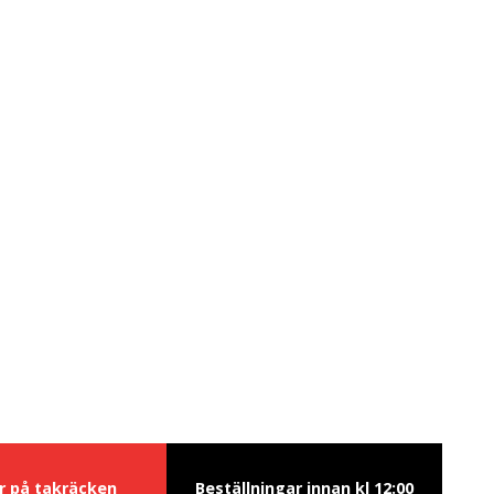
ur på takräcken
Beställningar innan kl 12:00