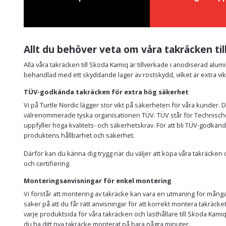
Allt du behöver veta om våra takräcken ti
Alla våra takräcken till Skoda Kamiq är tillverkade i anodiserad alumi
behandlad med ett skyddande lager av rostskydd, vilket är extra vik
TÜV-godkända takräcken för extra hög säkerhet
Vi på Turtle Nordic lägger stor vikt på säkerheten för våra kunder. 
välrenommerade tyska organisationen TÜV. TÜV står för Technische
uppfyller höga kvalitets- och säkerhetskrav. För att bli TÜV-godkä
produktens hållbarhet och säkerhet.
Därför kan du känna dig trygg när du väljer att köpa våra takräck
och certifiering.
Monteringsanvisningar för enkel montering
Vi förstår att montering av takräcke kan vara en utmaning för många 
säker på att du får rätt anvisningar för att korrekt montera takräcket
varje produktsida för våra takräcken och lasthållare till Skoda Kam
du ha ditt nya takräcke monterat på bara några minuter.