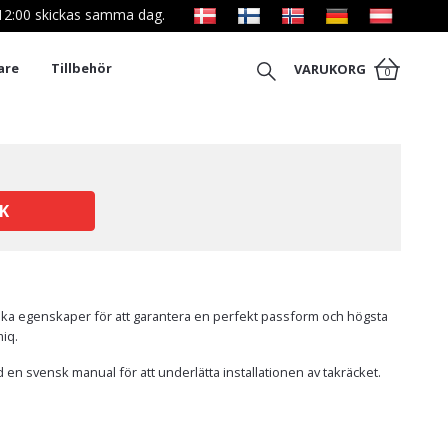
l 12:00 skickas samma dag.
are
Tillbehör
VARUKORG
0
K
fika egenskaper för att garantera en perfekt passform och högsta
miq.
 en svensk manual för att underlätta installationen av takräcket.