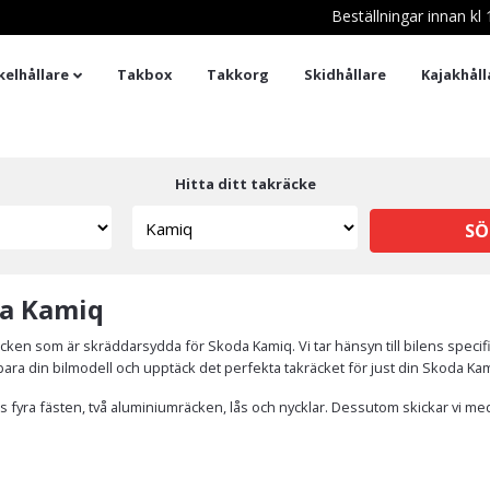
Beställningar innan k
kelhållare
Takbox
Takkorg
Skidhållare
Kajakhåll
Hitta ditt takräcke
SÖ
da Kamiq
cken som är skräddarsydda för Skoda Kamiq. Vi tar hänsyn till bilens speci
älj bara din bilmodell och upptäck det perfekta takräcket för just din Skoda Ka
 fyra fästen, två aluminiumräcken, lås och nycklar. Dessutom skickar vi med