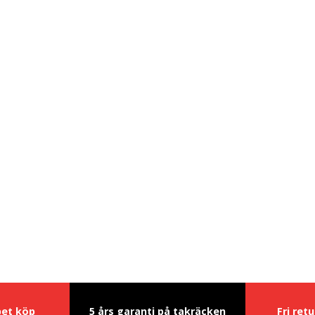
pet köp
5 års garanti på takräcken
Fri ret