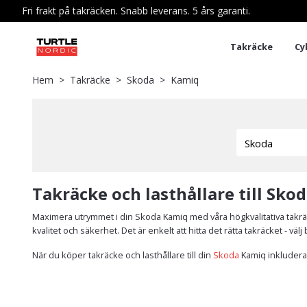
Fri frakt på takräcken. Snabb leverans. 5 års garanti.
Takräcke
Cy
Hem
Takräcke
Skoda
Kamiq
Takräcke och lasthållare till Sko
Maximera utrymmet i din Skoda Kamiq med våra högkvalitativa takrä
kvalitet och säkerhet. Det är enkelt att hitta det rätta takräcket - v
När du köper takräcke och lasthållare till din
Skoda
Kamiq inkluderas