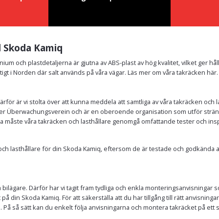
ll Skoda Kamiq
nium och plastdetaljerna är gjutna av ABS-plast av hög kvalitet, vilket ger hå
tigt i Norden där salt används på våra vägar. Läs mer om våra takräcken här.
Därför är vi stolta över att kunna meddela att samtliga av våra takräcken oc
r Überwachungsverein och är en oberoende organisation som utför stränga t
nda måste våra takräcken och lasthållare genomgå omfattande tester och ins
en och lasthållare för din Skoda Kamiq, eftersom de är testade och godkänd
bilägare. Därför har vi tagit fram tydliga och enkla monteringsanvisningar so
 på din Skoda Kamiq. För att säkerställa att du har tillgång till rätt anvisning
iq. På så sätt kan du enkelt följa anvisningarna och montera takräcket på et