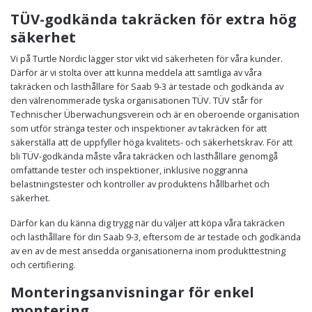
TÜV-godkända takräcken för extra hög
säkerhet
Vi på Turtle Nordic lägger stor vikt vid säkerheten för våra kunder.
Därför är vi stolta över att kunna meddela att samtliga av våra
takräcken och lasthållare för Saab 9-3 är testade och godkända av
den välrenommerade tyska organisationen TÜV. TÜV står för
Technischer Überwachungsverein och är en oberoende organisation
som utför stränga tester och inspektioner av takräcken för att
säkerställa att de uppfyller höga kvalitets- och säkerhetskrav. För att
bli TÜV-godkända måste våra takräcken och lasthållare genomgå
omfattande tester och inspektioner, inklusive noggranna
belastningstester och kontroller av produktens hållbarhet och
säkerhet.
Därför kan du känna dig trygg när du väljer att köpa våra takräcken
och lasthållare för din Saab 9-3, eftersom de är testade och godkända
av en av de mest ansedda organisationerna inom produkttestning
och certifiering.
Monteringsanvisningar för enkel
montering