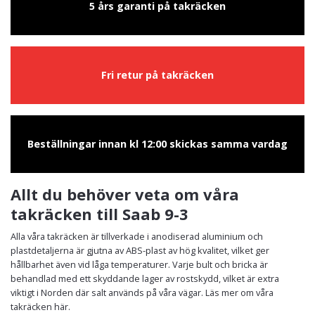
5 års garanti på takräcken
Fri retur på takräcken
Beställningar innan kl 12:00 skickas samma vardag
Allt du behöver veta om våra
takräcken till Saab 9-3
Alla våra takräcken är tillverkade i anodiserad aluminium och
plastdetaljerna är gjutna av ABS-plast av hög kvalitet, vilket ger
hållbarhet även vid låga temperaturer. Varje bult och bricka är
behandlad med ett skyddande lager av rostskydd, vilket är extra
viktigt i Norden där salt används på våra vägar. Läs mer om våra
takräcken här.