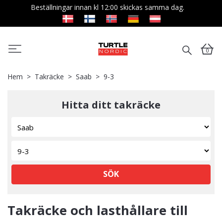
Beställningar innan kl 12:00 skickas samma dag.
0
Hem
Takräcke
Saab
9-3
Hitta ditt takräcke
SÖK
Takräcke och lasthållare till