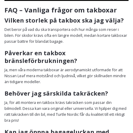
FAQ – Vanliga frågor om takboxar
Vilken storlek på takbox ska jag välja?
Det beror på vad du ska transportera och hur många som reser i
bilen. För skidor krävs ofta en längre modell, medan kortare takboxar
passar bättre för blandat bagage.
Påverkar en takbox
bränsleförbrukningen?
Ja, men våra moderna takboxar är aerodynamiskt utformade för att
Nissan Leaf mera motstånd och ljudnivå, vilket gör skillnaden mindre
än tidigare modeller.
Behöver jag särskilda takräcken?
Ja, för att montera en takbox krävs takräcken som passar din
bilmodell. Dessa kan vara original eller universella. Vi hjälper dig med
rätt takräcken till din bil, med Turtle Nordic får du kvalitet till ett riktigt
bra pris!
Kan jag öppna bagageluckan med