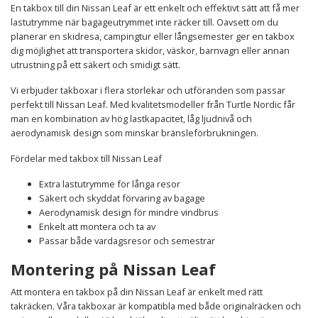
En takbox till din Nissan Leaf är ett enkelt och effektivt sätt att få mer
lastutrymme när bagageutrymmet inte räcker till. Oavsett om du
planerar en skidresa, campingtur eller långsemester ger en takbox
dig möjlighet att transportera skidor, väskor, barnvagn eller annan
utrustning på ett säkert och smidigt sätt.
Vi erbjuder takboxar i flera storlekar och utföranden som passar
perfekt till Nissan Leaf. Med kvalitetsmodeller från Turtle Nordic får
man en kombination av hög lastkapacitet, låg ljudnivå och
aerodynamisk design som minskar bränsleförbrukningen.
Fördelar med takbox till Nissan Leaf
Extra lastutrymme för långa resor
Säkert och skyddat förvaring av bagage
Aerodynamisk design för mindre vindbrus
Enkelt att montera och ta av
Passar både vardagsresor och semestrar
Montering på Nissan Leaf
Att montera en takbox på din Nissan Leaf är enkelt med rätt
takräcken. Våra takboxar är kompatibla med både originalräcken och