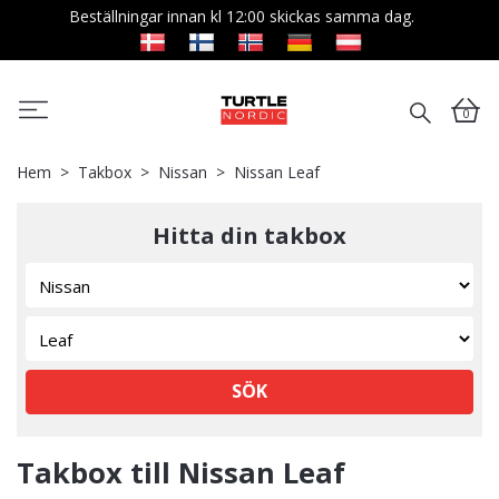
Beställningar innan kl 12:00 skickas samma dag.
0
Hem
Takbox
Nissan
Nissan Leaf
Hitta din takbox
SÖK
Takbox till Nissan Leaf