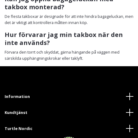
takbox monterad?
De flesta takboxar är designade för att inte hindra bagageluckan, men
det är viktigt att kontrollera måtten innan köp.
Hur förvarar jag min takbox när den
inte används?
Förvara den torrt och skyddat, gärna hängande på väggen med
särskilda upphängningskrokar eller taklyft.
Information
Kundtjänst
Turtle Nordic