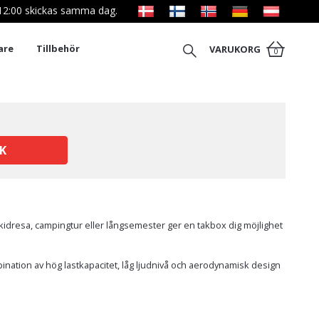
l 12:00 skickas samma dag.
are
Tillbehör
VARUKORG
0
K
 skidresa, campingtur eller långsemester ger en takbox dig möjlighet
bination av hög lastkapacitet, låg ljudnivå och aerodynamisk design