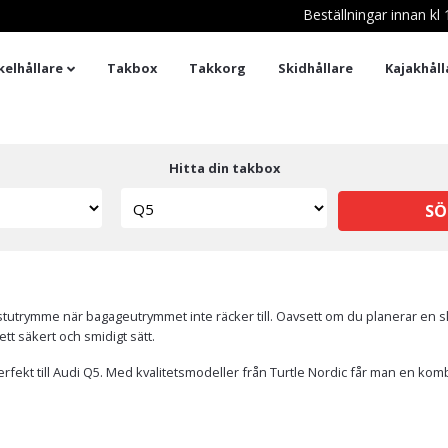
Beställningar innan k
kelhållare
Takbox
Takkorg
Skidhållare
Kajakhåll
Hitta din takbox
SÖ
er lastutrymme när bagageutrymmet inte räcker till. Oavsett om du planerar en
tt säkert och smidigt sätt.
rfekt till Audi Q5. Med kvalitetsmodeller från Turtle Nordic får man en kom