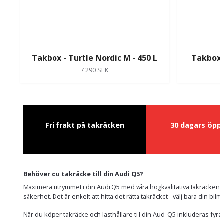
Takbox - Turtle Nordic M - 450 L
Takbox 
7 290 SEK
Fri frakt på takräcken
30 dagars öp
Behöver du takräcke till din Audi Q5?
Maximera utrymmet i din Audi Q5 med våra högkvalitativa takräcken 
säkerhet. Det är enkelt att hitta det rätta takräcket - välj bara din b
När du köper takräcke och lasthållare till din Audi Q5 inkluderas fy