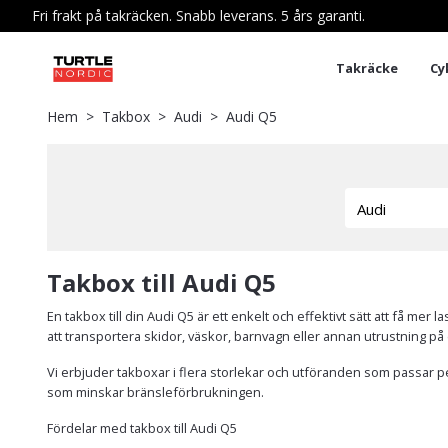
Fri frakt på takräcken. Snabb leverans. 5 års garanti.
Takräcke
Cy
Hem
Takbox
Audi
Audi Q5
Takbox till Audi Q5
En takbox till din Audi Q5 är ett enkelt och effektivt sätt att få m
att transportera skidor, väskor, barnvagn eller annan utrustning på e
Vi erbjuder takboxar i flera storlekar och utföranden som passar pe
som minskar bränsleförbrukningen.
Fördelar med takbox till Audi Q5