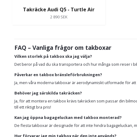
Takräcke Audi Q5 - Turtle Air
2 890 SEK
FAQ – Vanliga frågor om takboxar
Vilken storlek på takbox ska jag välja?
Det beror på vad du ska transportera och hur många som reser i bil
Påverkar en takbox bränsleförbrukningen?
Ja, men våra moderna takboxar är aerodynamiskt utformade för att m
Behöver jag särskilda takräcken?
Ja, för att montera en takbox krävs takräcken som passar din bilmodell
till ett riktigt bra pris!
Kan jag öppna bagageluckan med takbox monterad?
De flesta takboxar är designade för att inte hindra bagageluckan, me
Hur förvarar jag min takbox när den inte används?