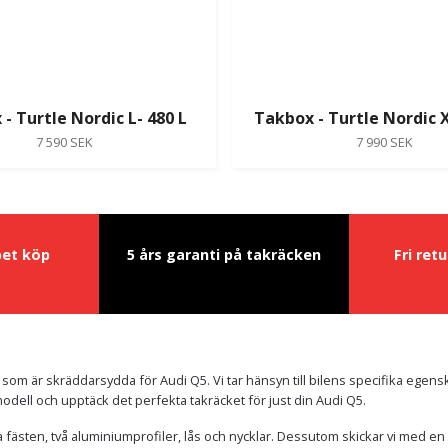
- Turtle Nordic L- 480 L
Takbox - Turtle Nordic X
7 590 SEK
7 990 SEK
pet köp
5 års garanti på takräcken
Fri ret
som är skräddarsydda för Audi Q5. Vi tar hänsyn till bilens specifika egens
ilmodell och upptäck det perfekta takräcket för just din Audi Q5.
ra fästen, två aluminiumprofiler, lås och nycklar. Dessutom skickar vi med en