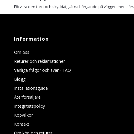
Förvara den torrt och skyddat, gärna hängande på väggen med särsk
Information
Om oss
Returer och reklamationer
Vanliga frågor och svar - FAQ
Blogg
Installationsguide
Återförsäljare
Integritetspolicy
Köpvillkor
Kontakt
Om köp och returer