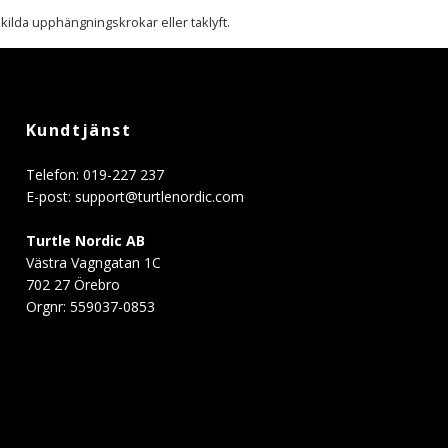
ilda upphängningskrokar eller taklyft.
Kundtjänst
Telefon: 019-227 237
E-post:
support@turtlenordic.com
Turtle Nordic AB
Västra Vagngatan 1C
702 27 Örebro
Orgnr: 559037-0853