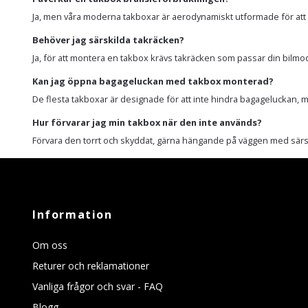
Ja, men våra moderna takboxar är aerodynamiskt utformade för att M
Behöver jag särskilda takräcken?
Ja, för att montera en takbox krävs takräcken som passar din bilmodell. 
Kan jag öppna bagageluckan med takbox monterad?
De flesta takboxar är designade för att inte hindra bagageluckan, me
Hur förvarar jag min takbox när den inte används?
Förvara den torrt och skyddat, gärna hängande på väggen med särsk
Information
Om oss
Returer och reklamationer
Vanliga frågor och svar - FAQ
Blogg