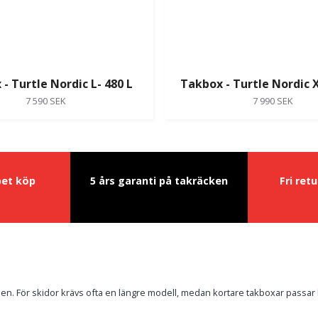
- Turtle Nordic L- 480 L
Takbox - Turtle Nordic X
7 590 SEK
7 990 SEK
pet köp
5 års garanti på takräcken
Fri ret
en. För skidor krävs ofta en längre modell, medan kortare takboxar passar 