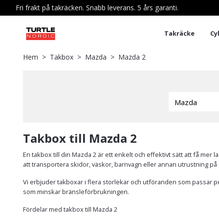
Fri frakt på takräcken. Snabb leverans. 5 års garanti.
Takräcke
Cy
Hem
Takbox
Mazda
Mazda 2
Takbox till Mazda 2
En takbox till din Mazda 2 är ett enkelt och effektivt sätt att få m
att transportera skidor, väskor, barnvagn eller annan utrustning på e
Vi erbjuder takboxar i flera storlekar och utföranden som passar pe
som minskar bränsleförbrukningen.
Fördelar med takbox till Mazda 2