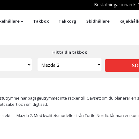
Beställningar innan k
kelhållare
Takbox
Takkorg
Skidhållare
Kajakhåll
Hitta din takbox
SÖ
er lastutrymme när bagageutrymmet inte räcker till. Oavsett om du planerar e
tt säkert och smidigt sätt.
rfekt till Mazda 2. Med kvalitetsmodeller från Turtle Nordic får man en kom