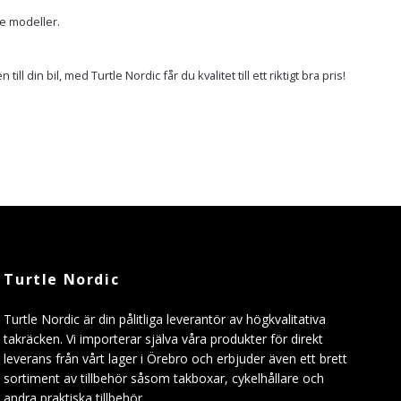
re modeller.
 din bil, med Turtle Nordic får du kvalitet till ett riktigt bra pris!
Turtle Nordic
Turtle Nordic är din pålitliga leverantör av högkvalitativa
takräcken. Vi importerar själva våra produkter för direkt
leverans från vårt lager i Örebro och erbjuder även ett brett
sortiment av tillbehör såsom takboxar, cykelhållare och
andra praktiska tillbehör.