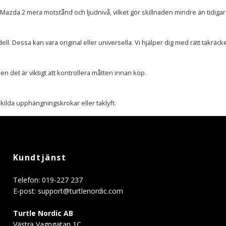
azda 2 mera motstånd och ljudnivå, vilket gör skillnaden mindre än tidiga
Dessa kan vara original eller universella. Vi hjälper dig med rätt takräcken till
n det är viktigt att kontrollera måtten innan köp.
ilda upphängningskrokar eller taklyft.
Kundtjänst
Telefon: 019-227 237
E-post:
support@turtlenordic.com
Turtle Nordic AB
Västra Vagngatan 1C