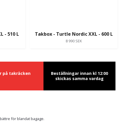
L - 510 L
Takbox - Turtle Nordic XXL - 600 L
8 990 SEK
ur på takräcken
Beställningar innan kl 12:00
skickas samma vardag
bättre för blandat bagage.