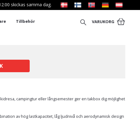
l 12:00 skickas samma dag.
are
Tillbehör
VARUKORG
0
K
n skidresa, campingtur eller långsemester ger en takbox dig möjlighet
bination av hög lastkapacitet, låg ljudnivå och aerodynamisk design