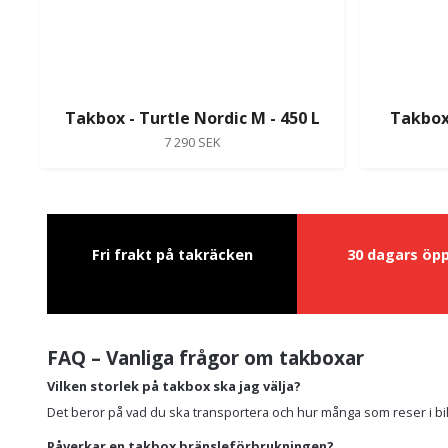
Takbox - Turtle Nordic M - 450 L
Takbox 
7 290 SEK
Fri frakt på takräcken
30 dagars öp
FAQ – Vanliga frågor om takboxar
Vilken storlek på takbox ska jag välja?
Det beror på vad du ska transportera och hur många som reser i bil
Påverkar en takbox bränsleförbrukningen?