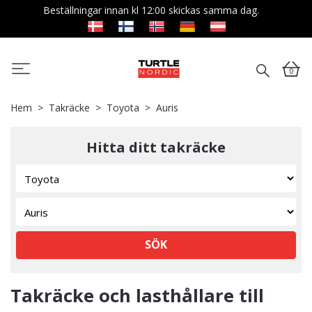
Beställningar innan kl 12:00 skickas samma dag.
0
Hem
Takräcke
Toyota
Auris
Hitta ditt takräcke
SÖK
Takräcke och lasthållare till