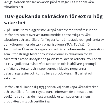
viktigt i Norden där salt används på våra vägar. Läs mer om våra
takräcken här.
TÜV-godkända takräcken för extra hög
säkerhet
Vi på Turtle Nordic lägger stor vikt på säkerheten för våra kunder.
Därför är vi stolta över att kunna meddela att samtliga av våra
takräcken och lasthållare för Toyota Auris är testade och godkända av
den välrenommerade tyska organisationen TÜV. TÜV står för
Technischer Überwachungsverein och är en oberoende organisation
som utför stränga tester och inspektioner av takräcken för att
säkerställa att de uppfyller höga kvalitets- och säkerhetskrav. För att
bli TÜV-godkända måste våra takräcken och lasthållare genomgå
omfattande tester och inspektioner, inklusive noggranna
belastningstester och kontroller av produktens hållbarhet och
säkerhet.
Därför kan du känna dig trygg när du väljer att köpa våra takräcken
och lasthållare för din Toyota Auris, eftersom de är testade och
godkända av en av de mest ansedda organisationerna inom
produkttestning och certifiering.