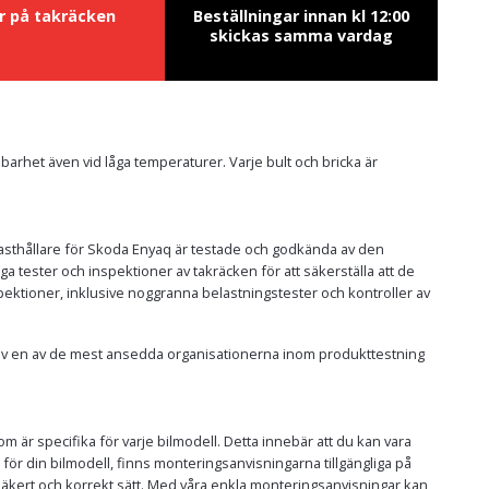
ur på takräcken
Beställningar innan kl 12:00
skickas samma vardag
llbarhet även vid låga temperaturer. Varje bult och bricka är
h lasthållare för Skoda Enyaq är testade och godkända av den
ester och inspektioner av takräcken för att säkerställa att de
pektioner, inklusive noggranna belastningstester och kontroller av
a av en av de mest ansedda organisationerna inom produkttestning
m är specifika för varje bilmodell. Detta innebär att du kan vara
ar för din bilmodell, finns monteringsanvisningarna tillgängliga på
t säkert och korrekt sätt. Med våra enkla monteringsanvisningar kan