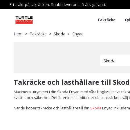
Fri frakt på takräcken. Snabb leverans. 5 års garanti.
Takräcke
Cy
Hem
Takräcke
Skoda
Enyaq
Takräcke och lasthållare till Sko
Maximera utrymmet i din Skoda Enyaq med våra högkvalitativa takrä
kvalitet och säkerhet. Det är enkelt att hitta det rätta takräcket - v
När du köper takräcke och lasthållare till din
Skoda
Enyaq inkluderas