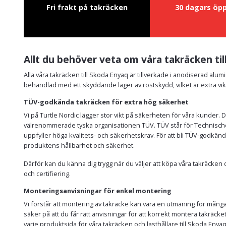
Fri frakt på takräcken
30 dagars öp
Allt du behöver veta om våra takräcken ti
Alla våra takräcken till Skoda Enyaq är tillverkade i anodiserad alumi
behandlad med ett skyddande lager av rostskydd, vilket är extra vik
TÜV-godkända takräcken för extra hög säkerhet
Vi på Turtle Nordic lägger stor vikt på säkerheten för våra kunder. 
välrenommerade tyska organisationen TÜV. TÜV står för Technische
uppfyller höga kvalitets- och säkerhetskrav. För att bli TÜV-godkä
produktens hållbarhet och säkerhet.
Därför kan du känna dig trygg när du väljer att köpa våra takräck
och certifiering.
Monteringsanvisningar för enkel montering
Vi förstår att montering av takräcke kan vara en utmaning för många 
säker på att du får rätt anvisningar för att korrekt montera takräcket
varje produktsida för våra takräcken och lasthållare till Skoda Eny