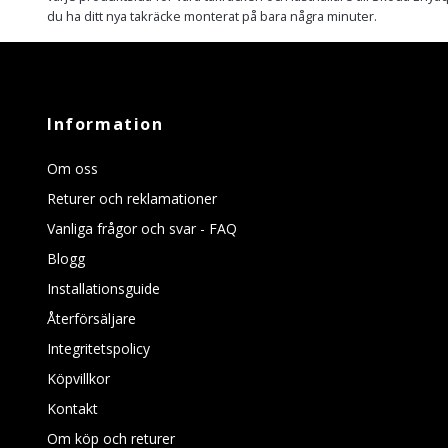
du ha ditt nya takräcke monterat på bara några minuter.
Information
Om oss
Returer och reklamationer
Vanliga frågor och svar - FAQ
Blogg
Installationsguide
Återförsäljare
Integritetspolicy
Köpvillkor
Kontakt
Om köp och returer