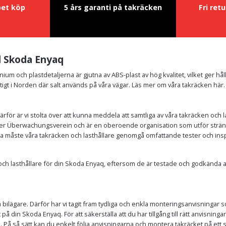
pet köp
5 års garanti på takräcken
Fri ret
ll Skoda Enyaq
nium och plastdetaljerna är gjutna av ABS-plast av hög kvalitet, vilket ger hå
tigt i Norden där salt används på våra vägar. Läs mer om våra takräcken här.
Därför är vi stolta över att kunna meddela att samtliga av våra takräcken oc
r Überwachungsverein och är en oberoende organisation som utför stränga t
nda måste våra takräcken och lasthållare genomgå omfattande tester och ins
en och lasthållare för din Skoda Enyaq, eftersom de är testade och godkänd
bilägare. Därför har vi tagit fram tydliga och enkla monteringsanvisningar so
 på din Skoda Enyaq. För att säkerställa att du har tillgång till rätt anvisning
aq. På så sätt kan du enkelt följa anvisningarna och montera takräcket på et