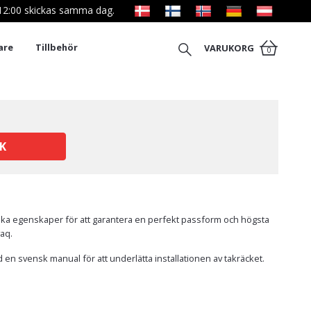
l 12:00 skickas samma dag.
are
Tillbehör
VARUKORG
0
K
fika egenskaper för att garantera en perfekt passform och högsta
yaq.
 en svensk manual för att underlätta installationen av takräcket.