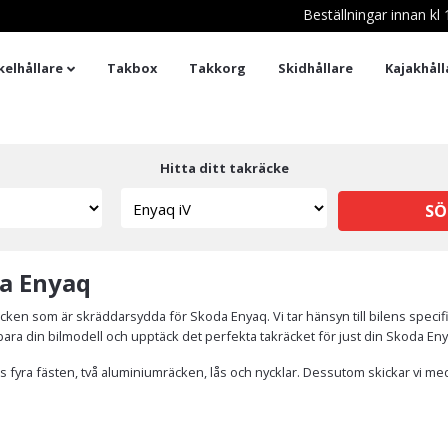
Beställningar innan k
kelhållare
Takbox
Takkorg
Skidhållare
Kajakhåll
Hitta ditt takräcke
SÖ
da Enyaq
cken som är skräddarsydda för Skoda Enyaq. Vi tar hänsyn till bilens speci
älj bara din bilmodell och upptäck det perfekta takräcket för just din Skoda En
 fyra fästen, två aluminiumräcken, lås och nycklar. Dessutom skickar vi med