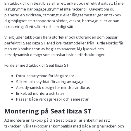
En takbox till din Seat Ibiza ST är ett enkelt och effektivt sätt att få mer
lastutrymme när bagageutrymmet inte räcker till. Oavsett om du
planerar en skidresa, campingtur eller långsemester ger en takbox
dig möjlighet att transportera skidor, väskor, barnvagn eller annan
utrustning på ett säkert och smidigt sätt.
Vi erbjuder takboxar i flera storlekar och utföranden som passar
perfekt till Seat Ibiza ST. Med kvalitetsmodeller från Turtle Nordic får
man en kombination av hög lastkapacitet, låg ljudnivå och
aerodynamisk design som minskar bränsleförbrukningen.
Fördelar med takbox till Seat Ibiza ST
Extra lastutrymme för långa resor
Säkert och skyddat förvaring av bagage
Aerodynamisk design för mindre vindbrus
Enkelt att montera och ta av
Passar både vardagsresor och semestrar
Montering på Seat Ibiza ST
Att montera en takbox på din Seat Ibiza ST är enkelt med rätt
takräcken. Våra takboxar är kompatibla med både originalräcken och