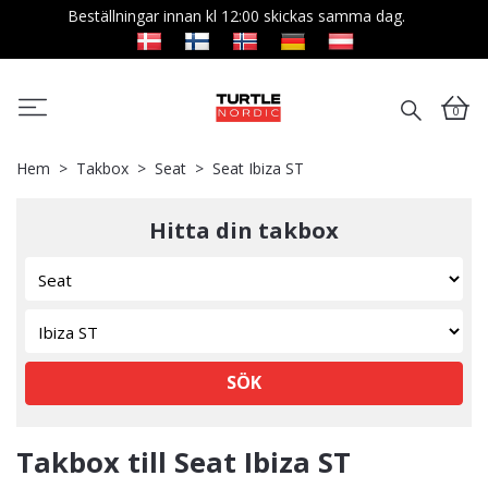
Beställningar innan kl 12:00 skickas samma dag.
0
Hem
Takbox
Seat
Seat Ibiza ST
Hitta din takbox
SÖK
Takbox till Seat Ibiza ST