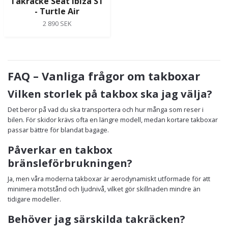
Takräcke Seat Ibiza ST
- Turtle Air
2 890 SEK
FAQ – Vanliga frågor om takboxar
Vilken storlek på takbox ska jag välja?
Det beror på vad du ska transportera och hur många som reser i
bilen. För skidor krävs ofta en längre modell, medan kortare takboxar
passar bättre för blandat bagage.
Påverkar en takbox
bränsleförbrukningen?
Ja, men våra moderna takboxar är aerodynamiskt utformade för att
minimera motstånd och ljudnivå, vilket gör skillnaden mindre än
tidigare modeller.
Behöver jag särskilda takräcken?