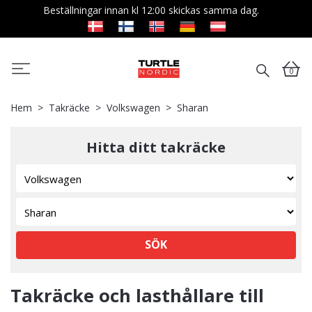
Beställningar innan kl 12:00 skickas samma dag.
0
Hem
Takräcke
Volkswagen
Sharan
Hitta ditt takräcke
SÖK
Takräcke och lasthållare till