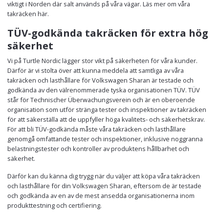
viktigt i Norden där salt används på våra vägar. Läs mer om våra
takräcken här.
TÜV-godkända takräcken för extra hög
säkerhet
Vi på Turtle Nordic lägger stor vikt på säkerheten för våra kunder.
Därför är vi stolta över att kunna meddela att samtliga av våra
takräcken och lasthållare för Volkswagen Sharan är testade och
godkända av den välrenommerade tyska organisationen TÜV. TÜV
står för Technischer Überwachungsverein och är en oberoende
organisation som utför stränga tester och inspektioner av takräcken
för att säkerställa att de uppfyller höga kvalitets- och säkerhetskrav.
För att bli TÜV-godkända måste våra takräcken och lasthållare
genomgå omfattande tester och inspektioner, inklusive noggranna
belastningstester och kontroller av produktens hållbarhet och
säkerhet.
Därför kan du känna dig trygg när du väljer att köpa våra takräcken
och lasthållare för din Volkswagen Sharan, eftersom de är testade
och godkända av en av de mest ansedda organisationerna inom
produkttestning och certifiering.