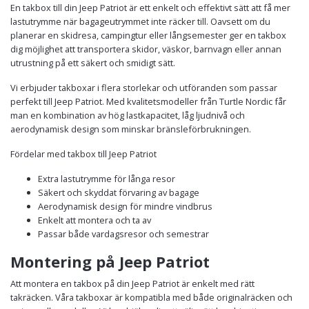
En takbox till din Jeep Patriot är ett enkelt och effektivt sätt att få mer
lastutrymme när bagageutrymmet inte räcker till. Oavsett om du
planerar en skidresa, campingtur eller långsemester ger en takbox
dig möjlighet att transportera skidor, väskor, barnvagn eller annan
utrustning på ett säkert och smidigt sätt.
Vi erbjuder takboxar i flera storlekar och utföranden som passar
perfekt till Jeep Patriot. Med kvalitetsmodeller från Turtle Nordic får
man en kombination av hög lastkapacitet, låg ljudnivå och
aerodynamisk design som minskar bränsleförbrukningen.
Fördelar med takbox till Jeep Patriot
Extra lastutrymme för långa resor
Säkert och skyddat förvaring av bagage
Aerodynamisk design för mindre vindbrus
Enkelt att montera och ta av
Passar både vardagsresor och semestrar
Montering på Jeep Patriot
Att montera en takbox på din Jeep Patriot är enkelt med rätt
takräcken. Våra takboxar är kompatibla med både originalräcken och