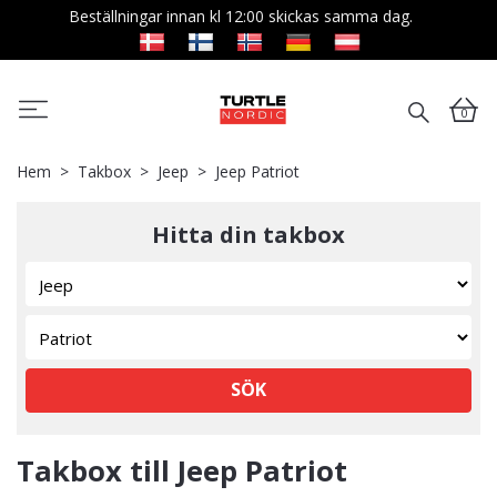
Beställningar innan kl 12:00 skickas samma dag.
0
Hem
Takbox
Jeep
Jeep Patriot
Hitta din takbox
SÖK
Takbox till Jeep Patriot