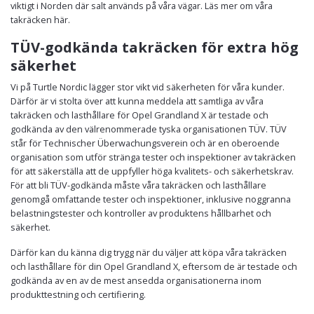
viktigt i Norden där salt används på våra vägar. Läs mer om våra
takräcken här.
TÜV-godkända takräcken för extra hög
säkerhet
Vi på Turtle Nordic lägger stor vikt vid säkerheten för våra kunder.
Därför är vi stolta över att kunna meddela att samtliga av våra
takräcken och lasthållare för Opel Grandland X är testade och
godkända av den välrenommerade tyska organisationen TÜV. TÜV
står för Technischer Überwachungsverein och är en oberoende
organisation som utför stränga tester och inspektioner av takräcken
för att säkerställa att de uppfyller höga kvalitets- och säkerhetskrav.
För att bli TÜV-godkända måste våra takräcken och lasthållare
genomgå omfattande tester och inspektioner, inklusive noggranna
belastningstester och kontroller av produktens hållbarhet och
säkerhet.
Därför kan du känna dig trygg när du väljer att köpa våra takräcken
och lasthållare för din Opel Grandland X, eftersom de är testade och
godkända av en av de mest ansedda organisationerna inom
produkttestning och certifiering.