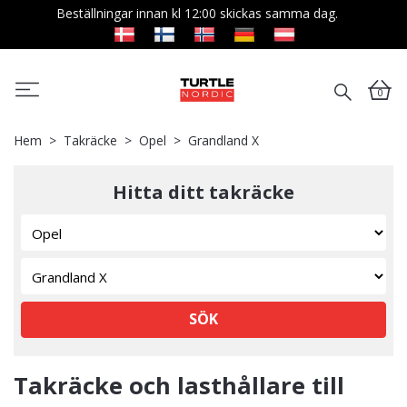
Beställningar innan kl 12:00 skickas samma dag.
0
Hem
Takräcke
Opel
Grandland X
Hitta ditt takräcke
SÖK
Takräcke och lasthållare till