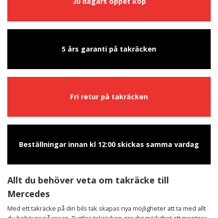
30 dagars öppet köp
5 års garanti på takräcken
Fri retur på takräcken
Beställningar innan kl 12:00 skickas samma vardag
Allt du behöver veta om takräcke till
Mercedes
Med ett takräcke på din bils tak skapas nya möjligheter att ta med allt
du behöver på resan. Turtles takräcken ger dig möjlighet att montera