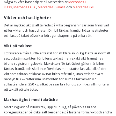
Några av våra bäst säljare till Mercedes är
Mercedes E-
Klass
,
Mercedes GLC
,
Mercedes C-Klass
och
Mercedes GLE
Vikter och hastigheter
Det är mycket viktigt att ta reda på vilka begränsningar som finns vad
gäller vikter och hastigheter. Din bil färdas framåt i höga hastigheter
och last på taket påverkar köregenskaperna på olika sätt.
Vikt på taklast
Ett takräcke från Turtle är testat för att klara av 75 kg. Detta är normalt
sett också maxvikten för bilens taklast men exakt vikt framgår av
bilens registreringsbevis. Maxvikten för takräcket gäller när bilen
färdas framåt och skall inte förväxlas med statisk lastvikt, alltså den
vikt som takräcket klarar av när bilen står stilla, utan att behöva ta
hänsyn till G-krafter mm. Maxvikten för Turtles takräcken vid
stillastående är 250 kg, vilket passar bra för dig som t ex vill montera
ett taktält på takräcket.
Maxhastighet med takräcke
Med tung last på bilens tak, upp till 75 kg, så påverkas bilens
köregenskaper på olika sätt beroende på lastens form, vikt och andra