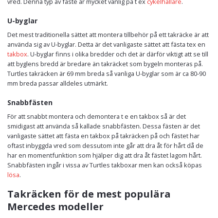
vred. Denna typ av fäste är mycket vanlig på t ex
cykelhållare
.
U-byglar
Det mest traditionella sättet att montera tillbehör på ett takräcke är att
använda sig av U-byglar. Detta är det vanligaste sättet att fästa tex en
takbox
. U-byglar finns i olika bredder och det är därför viktigt att se till
att byglens bredd är bredare än takräcket som bygeln monteras på.
Turtles takräcken är 69 mm breda så vanliga U-byglar som är ca 80-90
mm breda passar alldeles utmärkt.
Snabbfästen
För att snabbt montera och demontera t e en takbox så är det
smidigast att använda så kallade snabbfästen. Dessa fästen är det
vanligaste sättet att fästa en takbox på takräcken på och fästet har
oftast inbyggda vred som dessutom inte går att dra åt för hårt då de
har en momentfunktion som hjälper dig att dra åt fästet lagom hårt.
Snabbfästen ingår i vissa av Turtles takboxar men kan också köpas
lösa
.
Takräcken för de mest populära
Mercedes modeller