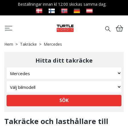
Beställningar innan kl 12:00 skickas samma dag.
0
Hem
Takräcke
Mercedes
Hitta ditt takräcke
SÖK
Takräcke och lasthållare till