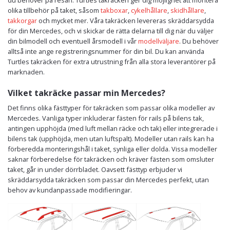
olika tillbehör på taket, såsom
takboxar
,
cykelhållare
,
skidhållare
,
takkorgar
och mycket mer. Våra takräcken levereras skräddarsydda
för din Mercedes, och vi skickar de rätta delarna till dig när du väljer
din bilmodell och eventuell årsmodell i vår
modellväljare
. Du behöver
alltså inte ange registreringsnummer för din bil. Du kan använda
Turtles takräcken för extra utrustning från alla stora leverantörer på
marknaden.
Vilket takräcke passar min Mercedes?
Det finns olika fästtyper för takräcken som passar olika modeller av
Mercedes. Vanliga typer inkluderar fästen för rails på bilens tak,
antingen upphöjda (med luft mellan räcke och tak) eller integrerade i
bilens tak (upphöjda, men utan luftspalt). Modeller utan rails kan ha
förberedda monteringshål i taket, synliga eller dolda. Vissa modeller
saknar förberedelse för takräcken och kräver fästen som omsluter
taket, går in under dörrbladet. Oavsett fästtyp erbjuder vi
skräddarsydda takräcken som passar din Mercedes perfekt, utan
behov av kundanpassade modifieringar.