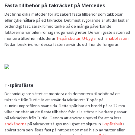
Fästa tillbehör på takräcket på Mercedes
Det finns olika metoder för att säkert fästa tillbehör som takboxar
eller cykelhållare på ett takräcke. Det mest avgörande är att din last är
ordentligt fäst, särskilt med tanke på de många påverkande
faktorerna när bilen rör sig i höga hastigheter. De vanligaste sätten att
montera tillbehör inkluderar
T-spårsbultar
,
U-byglar
och
snabbfästen
.
Nedan beskrivs hur dessa fästen används och hur de fungerar.
T-spårsfäste
Det smidigaste sättet att montera och demontera tillbehör på ett
takräcke från Turtle är att använda takräckets T-spår på
aluminiumprofilens ovansida. Detta spår har en bredd på ca 22 mm
vilket innebär att de flesta tillbehör från alla större tillverkare passar
på takräcken från Turtle. Genom att använda nyckel för att ta loss
ändkåporna
på takräcket så ges möjlighet att skjuta in
T-spårsbult
i
spåret som sen låses fast på rätt position med hjälp av mutter eller