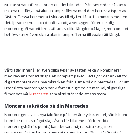
Nu när vi har informationen om din bilmodell från Mercedes så kan vi
matcha rätt längd på aluminiumprofilerna med den korrekta typen av
fästen. Dessa kommer att skickas till dig i en låda tillsammans med en
detaljerad manual och de nödvändiga verktygen för en smidig
montering. Vi har ett brett utbud av olika längder på lager, men om det
behövs kan vi även skära aluminiumprofilerna till exakt rätt längd.
Vårt lager innehåller även olika typer av fästen, vilka vi kombinerar
med räckena för att skapa ett komplett paket. Detta gör det enkelt för
dig att montera dina nya takräcken från Turtle på din Mercedes. För att
underlätta monteringen har vi försett dig med en manual, tillgängliga
filmer och vår
kundtjänst
som alltid står redo att assistera.
Montera takräcke på din Mercedes
Monteringen av ditt nya takräcke på bilen är mycket enkel, särskilt om
bilen har rails av något slag. Även för bilar med förberedda
monteringshål (fix-points) kan det vara några extra steg, men
processen är fortfarande mycket okomplicerad för att få räcket på