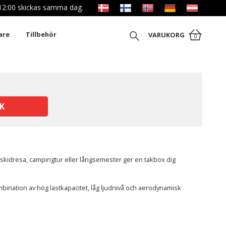
l 12:00 skickas samma dag.
are
Tillbehör
VARUKORG
0
K
en skidresa, campingtur eller långsemester ger en takbox dig
mbination av hög lastkapacitet, låg ljudnivå och aerodynamisk