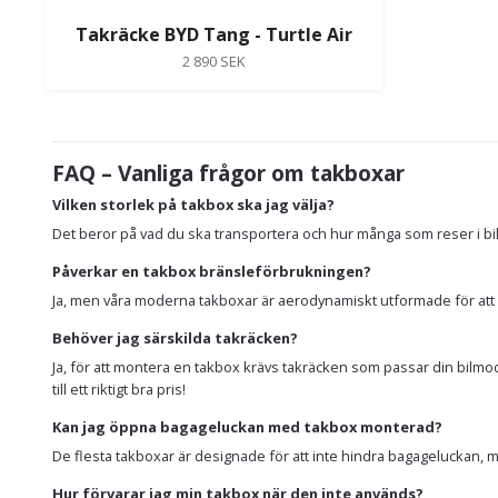
Takräcke BYD Tang - Turtle Air
2 890 SEK
FAQ – Vanliga frågor om takboxar
Vilken storlek på takbox ska jag välja?
Det beror på vad du ska transportera och hur många som reser i bil
Påverkar en takbox bränsleförbrukningen?
Ja, men våra moderna takboxar är aerodynamiskt utformade för att m
Behöver jag särskilda takräcken?
Ja, för att montera en takbox krävs takräcken som passar din bilmodell
till ett riktigt bra pris!
Kan jag öppna bagageluckan med takbox monterad?
De flesta takboxar är designade för att inte hindra bagageluckan, me
Hur förvarar jag min takbox när den inte används?