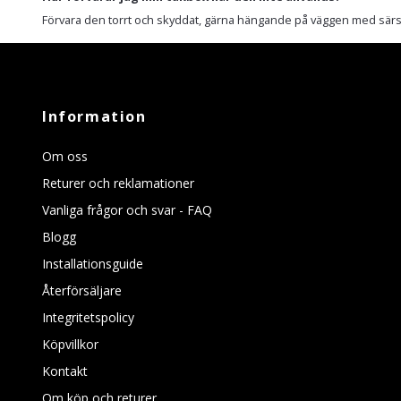
Förvara den torrt och skyddat, gärna hängande på väggen med särsk
Information
Om oss
Returer och reklamationer
Vanliga frågor och svar - FAQ
Blogg
Installationsguide
Återförsäljare
Integritetspolicy
Köpvillkor
Kontakt
Om köp och returer