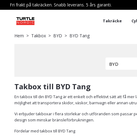
Fri frakt på takräcken. Snabb leverans. 5 års garanti.
Takräcke
Cy
Hem
Takbox
BYD
BYD Tang
Takbox till BYD Tang
En takbox till din BYD Tang är ett enkelt och effektivt sätt att få 
möjlighet att transportera skidor, väskor, barnvagn eller annan utrus
Vi erbjuder takboxar i flera storlekar och utföranden som passar pe
design som minskar bränsleförbrukningen.
Fördelar med takbox till BYD Tang