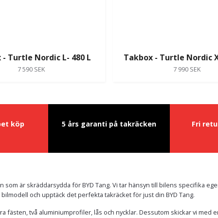
- Turtle Nordic L- 480 L
Takbox - Turtle Nordic X
7 590 SEK
7 990 SEK
pet köp
5 års garanti på takräcken
Fri ret
 som är skräddarsydda för BYD Tang. Vi tar hänsyn till bilens specifika ege
din bilmodell och upptäck det perfekta takräcket för just din BYD Tang.
yra fästen, två aluminiumprofiler, lås och nycklar. Dessutom skickar vi med e