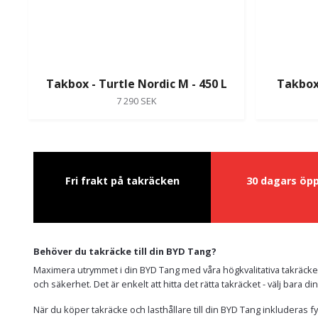
Takbox - Turtle Nordic M - 450 L
Takbox 
7 290 SEK
Fri frakt på takräcken
30 dagars öp
Behöver du takräcke till din BYD Tang?
Maximera utrymmet i din BYD Tang med våra högkvalitativa takräcken
och säkerhet. Det är enkelt att hitta det rätta takräcket - välj bara 
När du köper takräcke och lasthållare till din BYD Tang inkluderas f