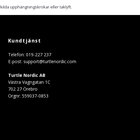
ilda upphängningskrokar eller taklyft.
Kundtjänst
Telefon: 019-227 237
E-post:
support@turtlenordic.com
Turtle Nordic AB
Västra Vagngatan 1C
702 27 Örebro
Orgnr: 559037-0853