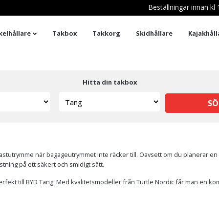
Beställningar innan k
kelhållare
Takbox
Takkorg
Skidhållare
Kajakhåll
Hitta din takbox
SÖ
mer lastutrymme när bagageutrymmet inte räcker till. Oavsett om du planerar 
tning på ett säkert och smidigt sätt.
rfekt till BYD Tang. Med kvalitetsmodeller från Turtle Nordic får man en ko