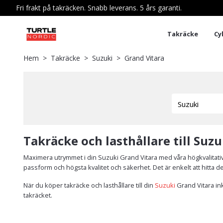
Fri frakt på takräcken. Snabb leverans. 5 års garanti.
Takräcke
Cy
Hem
Takräcke
Suzuki
Grand Vitara
Takräcke och lasthållare till Suz
Maximera utrymmet i din Suzuki Grand Vitara med våra högkvalitativa
passform och högsta kvalitet och säkerhet. Det är enkelt att hitta de
När du köper takräcke och lasthållare till din
Suzuki
Grand Vitara in
takräcket.