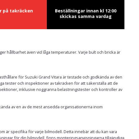
ur på takräcken
Beställningar innan kl 12:00
skickas samma vardag
t ger hållbarhet även vid låga temperaturer. Varje bult och bricka är
h lasthållare för Suzuki Grand Vitara är testade och godkända av den
ester och inspektioner av takräcken för att säkerställa att de
pektioner, inklusive noggranna belastningstester och kontroller av
godkända av en av de mest ansedda organisationerna inom
m är specifika för varje bilmodell. Detta innebär att du kan vara
nvisningar för din bilmodell, finns monteringsanvisningarna tillgängliga