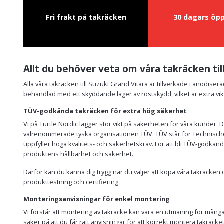
Fri frakt på takräcken
30 dagars öp
Allt du behöver veta om våra takräcken til
Alla våra takräcken till Suzuki Grand Vitara är tillverkade i anodiser
behandlad med ett skyddande lager av rostskydd, vilket är extra vik
TÜV-godkända takräcken för extra hög säkerhet
Vi på Turtle Nordic lägger stor vikt på säkerheten för våra kunder. 
välrenommerade tyska organisationen TÜV. TÜV står för Technische
uppfyller höga kvalitets- och säkerhetskrav. För att bli TÜV-godkä
produktens hållbarhet och säkerhet.
Därför kan du känna dig trygg när du väljer att köpa våra takräcke
produkttestning och certifiering.
Monteringsanvisningar för enkel montering
Vi förstår att montering av takräcke kan vara en utmaning för många 
säker på att du får rätt anvisningar för att korrekt montera takräcket 