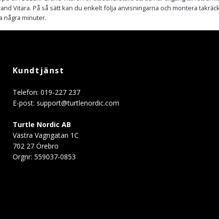
Grand Vitara. På så sätt kan du enkelt följa anvisningarna och montera takräc
a några minuter.
Kundtjänst
Telefon: 019-227 237
E-post:
support@turtlenordic.com
Turtle Nordic AB
Västra Vagngatan 1C
702 27 Örebro
Orgnr: 559037-0853