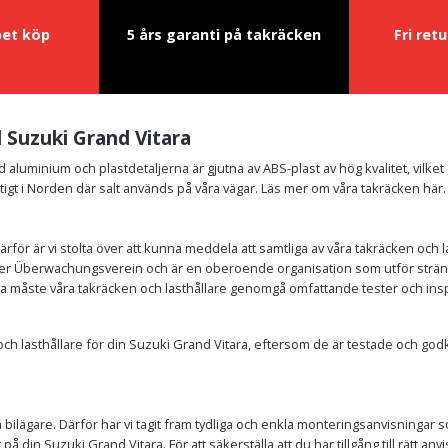
pet köp
5 års garanti på takräcken
Fri ret
l Suzuki Grand Vitara
ad aluminium och plastdetaljerna är gjutna av ABS-plast av hög kvalitet, vilke
tigt i Norden där salt används på våra vägar. Läs mer om våra takräcken här.
Därför är vi stolta över att kunna meddela att samtliga av våra takräcken oc
r Überwachungsverein och är en oberoende organisation som utför stränga t
nda måste våra takräcken och lasthållare genomgå omfattande tester och ins
n och lasthållare för din Suzuki Grand Vitara, eftersom de är testade och 
bilägare. Därför har vi tagit fram tydliga och enkla monteringsanvisningar so
på din Suzuki Grand Vitara. För att säkerställa att du har tillgång till rätt a