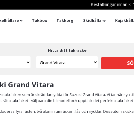
Beställningar innan k
kelhållare
Takbox
Takkorg
Skidhållare
Kajakhåll
Hitta ditt takräcke
SÖ
uki Grand Vitara
 takräcken som är skräddarsydda för Suzuki Grand Vitara. Vi tar hänsyn til
t rätta takräcket - välj bara din bilmodell och upptäck det perfekta takräcket
kluderas fyra fästen, två aluminiumräcken, lås och nycklar. Dessutom skickar