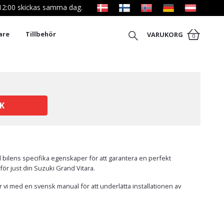
l 12:00 skickas samma dag.
are
Tillbehör
VARUKORG
0
K
l bilens specifika egenskaper för att garantera en perfekt
 för just din Suzuki Grand Vitara.
 vi med en svensk manual för att underlätta installationen av