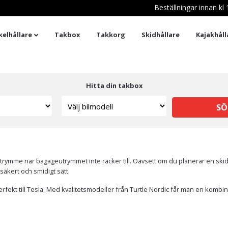
Beställningar innan k
kelhållare
Takbox
Takkorg
Skidhållare
Kajakhåll
Hitta din takbox
SÖ
lastutrymme när bagageutrymmet inte räcker till. Oavsett om du planerar en sk
säkert och smidigt sätt.
rfekt till Tesla. Med kvalitetsmodeller från Turtle Nordic får man en kombin