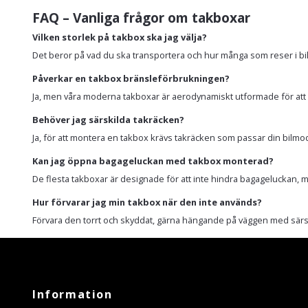
FAQ – Vanliga frågor om takboxar
Vilken storlek på takbox ska jag välja?
Det beror på vad du ska transportera och hur många som reser i bil
Påverkar en takbox bränsleförbrukningen?
Ja, men våra moderna takboxar är aerodynamiskt utformade för att m
Behöver jag särskilda takräcken?
Ja, för att montera en takbox krävs takräcken som passar din bilmodell. 
Kan jag öppna bagageluckan med takbox monterad?
De flesta takboxar är designade för att inte hindra bagageluckan, me
Hur förvarar jag min takbox när den inte används?
Förvara den torrt och skyddat, gärna hängande på väggen med särsk
Information