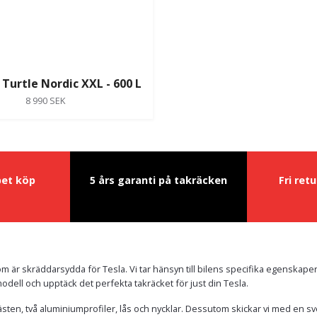
 Turtle Nordic XXL - 600 L
8 990 SEK
pet köp
5 års garanti på takräcken
Fri ret
 är skräddarsydda för Tesla. Vi tar hänsyn till bilens specifika egenskaper
ilmodell och upptäck det perfekta takräcket för just din Tesla.
fästen, två aluminiumprofiler, lås och nycklar. Dessutom skickar vi med en sv