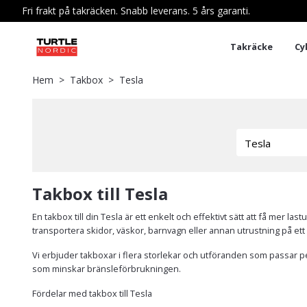
Fri frakt på takräcken. Snabb leverans. 5 års garanti.
Takräcke
Cy
Hem
Takbox
Tesla
Takbox till Tesla
En takbox till din Tesla är ett enkelt och effektivt sätt att få mer 
transportera skidor, väskor, barnvagn eller annan utrustning på ett 
Vi erbjuder takboxar i flera storlekar och utföranden som passar pe
som minskar bränsleförbrukningen.
Fördelar med takbox till Tesla