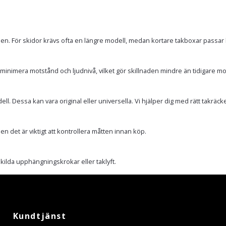
en. För skidor krävs ofta en längre modell, medan kortare takboxar passar 
inimera motstånd och ljudnivå, vilket gör skillnaden mindre än tidigare mo
Dessa kan vara original eller universella. Vi hjälper dig med rätt takräcken till
n det är viktigt att kontrollera måtten innan köp.
ilda upphängningskrokar eller taklyft.
Kundtjänst