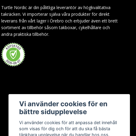
Turtle Nordic är din pålitliga leverantör av högkvalitativa
takräcken. Vi importerar själva våra produkter för direkt
leverans från vårt lager i Örebro och erbjuder även ett brett
sortiment av tillbehör såsom takboxar, cykelhållare och
andra praktiska tillbehör.
Vi använder cookies för en
bättre sidupplevelse
Vi använder cookies för att anpassa det innehåll
som visas för dig och för att du ska få bästa
tänkbara upplevelse när du handlar hos oss.