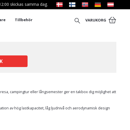
l 12:00 skickas samma dag.
are
Tillbehör
VARUKORG
0
K
idresa, campingtur eller långsemester ger en takbox dig möjlighet att
ation av hög lastkapacitet, låg ljudnivå och aerodynamisk design