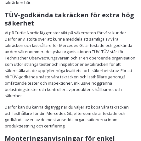
takräcken här.
TÜV-godkända takräcken för extra hög
säkerhet
Vi på Turtle Nordic lägger stor vikt på säkerheten för våra kunder.
Därför är vi stolta över att kunna meddela att samtliga av våra
takräcken och lasthållare för Mercedes GL är testade och godkända
av den välrenommerade tyska organisationen TÜV. TÜV står för
Technischer Überwachungsverein och är en oberoende organisation
som utför stränga tester och inspektioner av takräcken för att
säkerställa att de uppfyller höga kvalitets- och säkerhetskrav. För att
bli TÜV-godkända måste våra takräcken och lasthållare genomgå
omfattande tester och inspektioner, inklusive noggranna
belastningstester och kontroller av produktens hållbarhet och
säkerhet.
Därför kan du känna dig trygg när du väljer att köpa våra takräcken
och lasthållare för din Mercedes GL, eftersom de är testade och
godkända av en av de mest ansedda organisationerna inom
produkttestning och certifiering.
Monteringsanvisningar för enkel