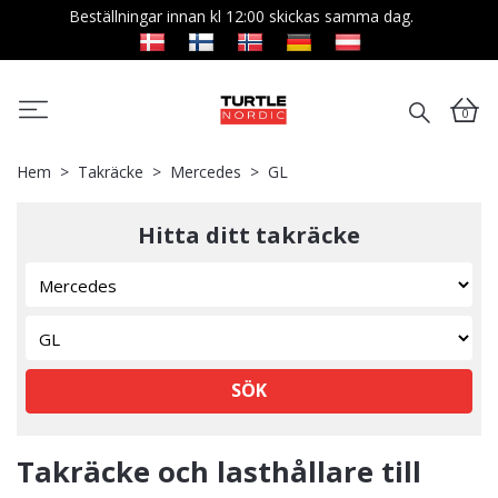
Beställningar innan kl 12:00 skickas samma dag.
0
Hem
Takräcke
Mercedes
GL
Hitta ditt takräcke
SÖK
Takräcke och lasthållare till