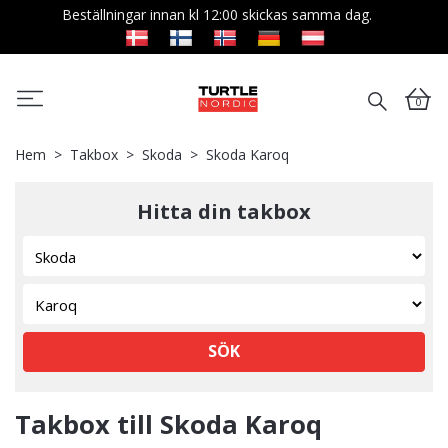
Beställningar innan kl 12:00 skickas samma dag.
0
Hem
Takbox
Skoda
Skoda Karoq
Hitta din takbox
SÖK
Takbox till Skoda Karoq