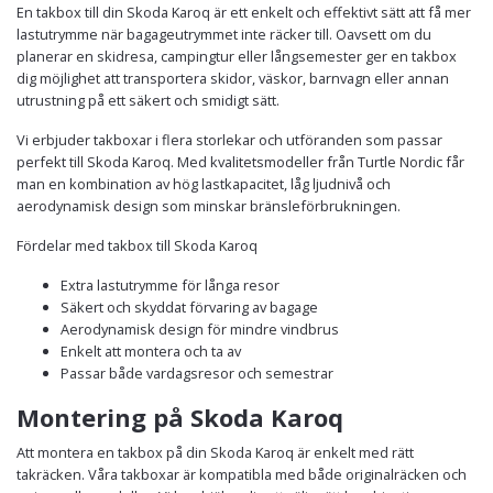
En takbox till din Skoda Karoq är ett enkelt och effektivt sätt att få mer
lastutrymme när bagageutrymmet inte räcker till. Oavsett om du
planerar en skidresa, campingtur eller långsemester ger en takbox
dig möjlighet att transportera skidor, väskor, barnvagn eller annan
utrustning på ett säkert och smidigt sätt.
Vi erbjuder takboxar i flera storlekar och utföranden som passar
perfekt till Skoda Karoq. Med kvalitetsmodeller från Turtle Nordic får
man en kombination av hög lastkapacitet, låg ljudnivå och
aerodynamisk design som minskar bränsleförbrukningen.
Fördelar med takbox till Skoda Karoq
Extra lastutrymme för långa resor
Säkert och skyddat förvaring av bagage
Aerodynamisk design för mindre vindbrus
Enkelt att montera och ta av
Passar både vardagsresor och semestrar
Montering på Skoda Karoq
Att montera en takbox på din Skoda Karoq är enkelt med rätt
takräcken. Våra takboxar är kompatibla med både originalräcken och