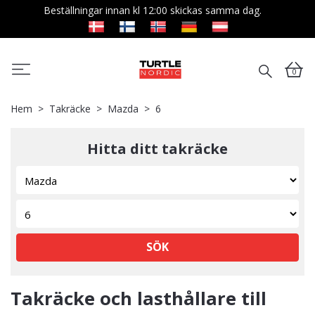
Beställningar innan kl 12:00 skickas samma dag.
0
Hem
Takräcke
Mazda
6
Hitta ditt takräcke
SÖK
Takräcke och lasthållare till