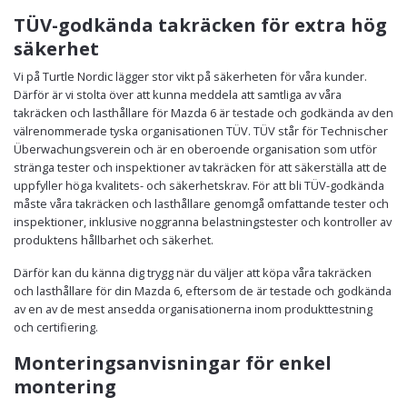
TÜV-godkända takräcken för extra hög
säkerhet
Vi på Turtle Nordic lägger stor vikt på säkerheten för våra kunder.
Därför är vi stolta över att kunna meddela att samtliga av våra
takräcken och lasthållare för Mazda 6 är testade och godkända av den
välrenommerade tyska organisationen TÜV. TÜV står för Technischer
Überwachungsverein och är en oberoende organisation som utför
stränga tester och inspektioner av takräcken för att säkerställa att de
uppfyller höga kvalitets- och säkerhetskrav. För att bli TÜV-godkända
måste våra takräcken och lasthållare genomgå omfattande tester och
inspektioner, inklusive noggranna belastningstester och kontroller av
produktens hållbarhet och säkerhet.
Därför kan du känna dig trygg när du väljer att köpa våra takräcken
och lasthållare för din Mazda 6, eftersom de är testade och godkända
av en av de mest ansedda organisationerna inom produkttestning
och certifiering.
Monteringsanvisningar för enkel
montering