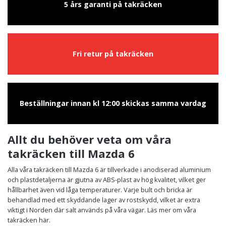
5 års garanti på takräcken
Fri retur på takräcken
Beställningar innan kl 12:00 skickas samma vardag
Allt du behöver veta om våra
takräcken till Mazda 6
Alla våra takräcken till Mazda 6 är tillverkade i anodiserad aluminium
och plastdetaljerna är gjutna av ABS-plast av hög kvalitet, vilket ger
hållbarhet även vid låga temperaturer. Varje bult och bricka är
behandlad med ett skyddande lager av rostskydd, vilket är extra
viktigt i Norden där salt används på våra vägar. Läs mer om våra
takräcken här.