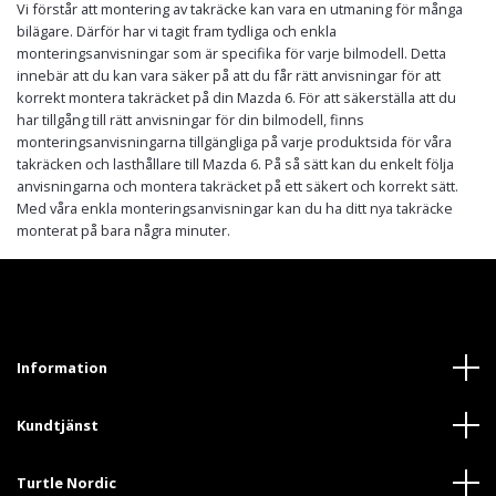
Vi förstår att montering av takräcke kan vara en utmaning för många
bilägare. Därför har vi tagit fram tydliga och enkla
monteringsanvisningar som är specifika för varje bilmodell. Detta
innebär att du kan vara säker på att du får rätt anvisningar för att
korrekt montera takräcket på din Mazda 6. För att säkerställa att du
har tillgång till rätt anvisningar för din bilmodell, finns
monteringsanvisningarna tillgängliga på varje produktsida för våra
takräcken och lasthållare till Mazda 6. På så sätt kan du enkelt följa
anvisningarna och montera takräcket på ett säkert och korrekt sätt.
Med våra enkla monteringsanvisningar kan du ha ditt nya takräcke
monterat på bara några minuter.
Information
Kundtjänst
Turtle Nordic