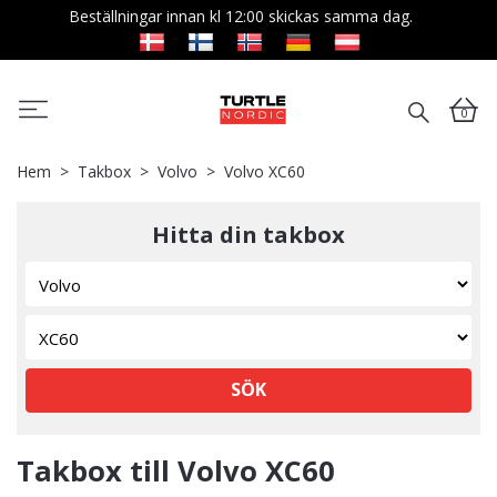
Beställningar innan kl 12:00 skickas samma dag.
0
Hem
Takbox
Volvo
Volvo XC60
Hitta din takbox
SÖK
Takbox till Volvo XC60