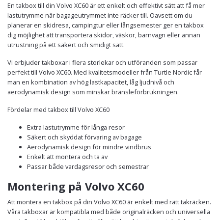
En takbox till din Volvo XC60 är ett enkelt och effektivt sätt att få mer
lastutrymme när bagageutrymmet inte räcker till. Oavsett om du
planerar en skidresa, campingtur eller långsemester ger en takbox
dig möjlighet att transportera skidor, väskor, barnvagn eller annan
utrustning på ett säkert och smidigt sätt.
Vi erbjuder takboxar i flera storlekar och utföranden som passar
perfekt till Volvo XC60. Med kvalitetsmodeller från Turtle Nordic får
man en kombination av hög lastkapacitet, låg ljudnivå och
aerodynamisk design som minskar bränsleförbrukningen.
Fördelar med takbox till Volvo XC60
Extra lastutrymme för långa resor
Säkert och skyddat förvaring av bagage
Aerodynamisk design för mindre vindbrus
Enkelt att montera och ta av
Passar både vardagsresor och semestrar
Montering på Volvo XC60
Att montera en takbox på din Volvo XC60 är enkelt med rätt takräcken.
Våra takboxar är kompatibla med både originalräcken och universella