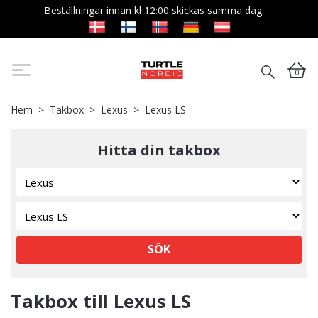
Beställningar innan kl 12:00 skickas samma dag.
0
Hem
Takbox
Lexus
Lexus LS
Hitta din takbox
SÖK
Takbox till Lexus LS