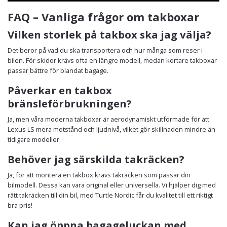
FAQ – Vanliga frågor om takboxar
Vilken storlek på takbox ska jag välja?
Det beror på vad du ska transportera och hur många som reser i
bilen. För skidor krävs ofta en längre modell, medan kortare takboxar
passar bättre för blandat bagage.
Påverkar en takbox
bränsleförbrukningen?
Ja, men våra moderna takboxar är aerodynamiskt utformade för att
Lexus LS mera motstånd och ljudnivå, vilket gör skillnaden mindre än
tidigare modeller.
Behöver jag särskilda takräcken?
Ja, för att montera en takbox krävs takräcken som passar din
bilmodell. Dessa kan vara original eller universella. Vi hjälper dig med
rätt takräcken till din bil, med Turtle Nordic får du kvalitet till ett riktigt
bra pris!
Kan jag öppna bagageluckan med