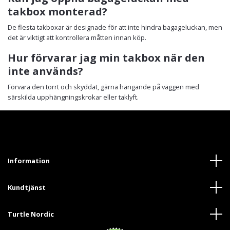
takbox monterad?
De flesta takboxar är designade för att inte hindra bagageluckan, men
det är viktigt att kontrollera måtten innan köp.
Hur förvarar jag min takbox när den
inte används?
Förvara den torrt och skyddat, gärna hängande på väggen med
särskilda upphängningskrokar eller taklyft.
Information
Kundtjänst
Turtle Nordic