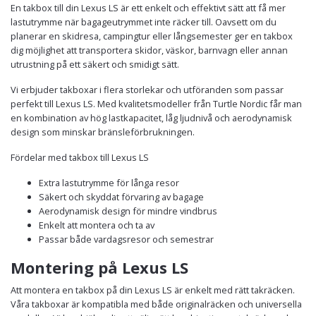
En takbox till din Lexus LS är ett enkelt och effektivt sätt att få mer
lastutrymme när bagageutrymmet inte räcker till. Oavsett om du
planerar en skidresa, campingtur eller långsemester ger en takbox
dig möjlighet att transportera skidor, väskor, barnvagn eller annan
utrustning på ett säkert och smidigt sätt.
Vi erbjuder takboxar i flera storlekar och utföranden som passar
perfekt till Lexus LS. Med kvalitetsmodeller från Turtle Nordic får man
en kombination av hög lastkapacitet, låg ljudnivå och aerodynamisk
design som minskar bränsleförbrukningen.
Fördelar med takbox till Lexus LS
Extra lastutrymme för långa resor
Säkert och skyddat förvaring av bagage
Aerodynamisk design för mindre vindbrus
Enkelt att montera och ta av
Passar både vardagsresor och semestrar
Montering på Lexus LS
Att montera en takbox på din Lexus LS är enkelt med rätt takräcken.
Våra takboxar är kompatibla med både originalräcken och universella