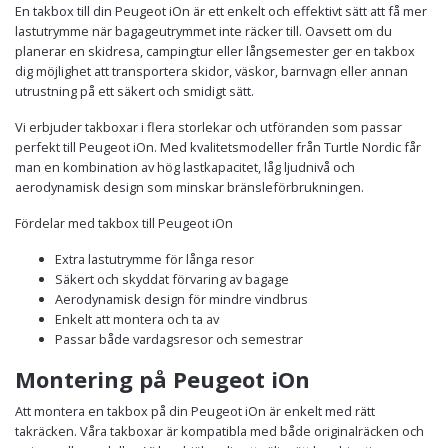
En takbox till din Peugeot iOn är ett enkelt och effektivt sätt att få mer
lastutrymme när bagageutrymmet inte räcker till. Oavsett om du
planerar en skidresa, campingtur eller långsemester ger en takbox
dig möjlighet att transportera skidor, väskor, barnvagn eller annan
utrustning på ett säkert och smidigt sätt.
Vi erbjuder takboxar i flera storlekar och utföranden som passar
perfekt till Peugeot iOn. Med kvalitetsmodeller från Turtle Nordic får
man en kombination av hög lastkapacitet, låg ljudnivå och
aerodynamisk design som minskar bränsleförbrukningen.
Fördelar med takbox till Peugeot iOn
Extra lastutrymme för långa resor
Säkert och skyddat förvaring av bagage
Aerodynamisk design för mindre vindbrus
Enkelt att montera och ta av
Passar både vardagsresor och semestrar
Montering på Peugeot iOn
Att montera en takbox på din Peugeot iOn är enkelt med rätt
takräcken. Våra takboxar är kompatibla med både originalräcken och