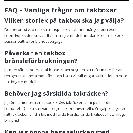
FAQ – Vanliga frågor om takboxar
Vilken storlek på takbox ska jag välja?
Det beror på vad du ska transportera och hur många som reser i
bilen. För skidor krävs ofta en längre modell, medan kortare takboxar
passar bättre för blandat bagage.
Påverkar en takbox
bränsleförbrukningen?
Ja, men våra moderna takboxar är aerodynamiskt utformade för att
Peugeot iOn mera motstånd och ljudnivå, vilket gör skillnaden mindre
än tidigare modeller.
Behöver jag särskilda takräcken?
Ja, för att montera en takbox krävs takräcken som passar din
bilmodell. Dessa kan vara original eller universella. Vi hjälper dig med
rätt takräcken till din bil, med Turtle Nordic får du kvalitet till ett riktigt
bra pris!
Kan jag öppna bagageluckan med