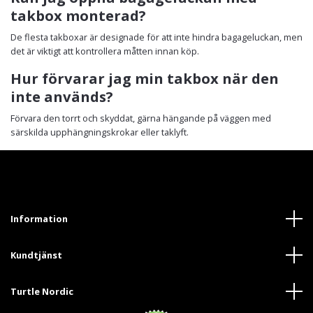
takbox monterad?
De flesta takboxar är designade för att inte hindra bagageluckan, men
det är viktigt att kontrollera måtten innan köp.
Hur förvarar jag min takbox när den
inte används?
Förvara den torrt och skyddat, gärna hängande på väggen med
särskilda upphängningskrokar eller taklyft.
Information
Kundtjänst
Turtle Nordic