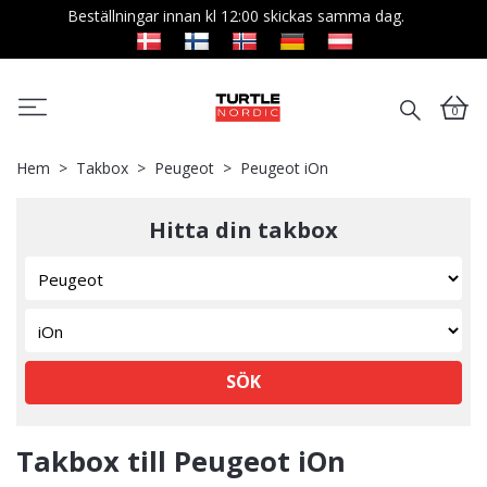
Beställningar innan kl 12:00 skickas samma dag.
0
Hem
Takbox
Peugeot
Peugeot iOn
Hitta din takbox
SÖK
Takbox till Peugeot iOn