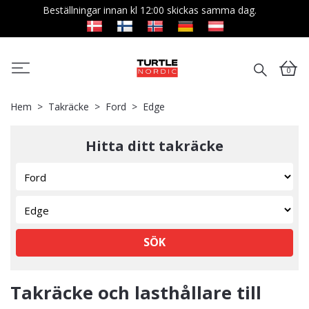
Beställningar innan kl 12:00 skickas samma dag.
0
Hem
Takräcke
Ford
Edge
Hitta ditt takräcke
SÖK
Takräcke och lasthållare till