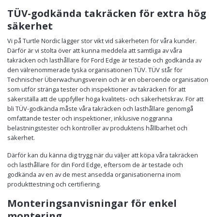
TÜV-godkända takräcken för extra hög
säkerhet
Vi på Turtle Nordic lägger stor vikt vid säkerheten för våra kunder.
Därför är vi stolta över att kunna meddela att samtliga av våra
takräcken och lasthållare för Ford Edge är testade och godkända av
den välrenommerade tyska organisationen TÜV. TÜV står för
Technischer Überwachungsverein och är en oberoende organisation
som utför stränga tester och inspektioner av takräcken för att
säkerställa att de uppfyller höga kvalitets- och säkerhetskrav. För att
bli TÜV-godkända måste våra takräcken och lasthållare genomgå
omfattande tester och inspektioner, inklusive noggranna
belastningstester och kontroller av produktens hållbarhet och
säkerhet.
Därför kan du känna dig trygg när du väljer att köpa våra takräcken
och lasthållare för din Ford Edge, eftersom de är testade och
godkända av en av de mest ansedda organisationerna inom
produkttestning och certifiering.
Monteringsanvisningar för enkel
montering