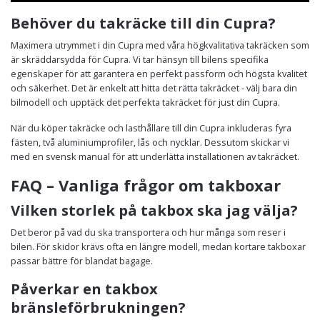
Behöver du takräcke till din Cupra?
Maximera utrymmet i din Cupra med våra högkvalitativa takräcken som
är skräddarsydda för Cupra. Vi tar hänsyn till bilens specifika
egenskaper för att garantera en perfekt passform och högsta kvalitet
och säkerhet. Det är enkelt att hitta det rätta takräcket - välj bara din
bilmodell och upptäck det perfekta takräcket för just din Cupra.
När du köper takräcke och lasthållare till din Cupra inkluderas fyra
fästen, två aluminiumprofiler, lås och nycklar. Dessutom skickar vi
med en svensk manual för att underlätta installationen av takräcket.
FAQ – Vanliga frågor om takboxar
Vilken storlek på takbox ska jag välja?
Det beror på vad du ska transportera och hur många som reser i
bilen. För skidor krävs ofta en längre modell, medan kortare takboxar
passar bättre för blandat bagage.
Påverkar en takbox
bränsleförbrukningen?