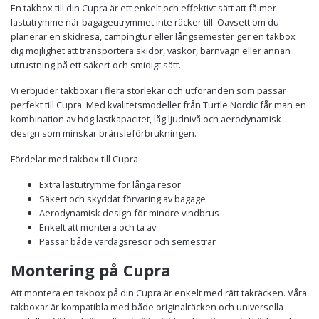
En takbox till din Cupra är ett enkelt och effektivt sätt att få mer
lastutrymme när bagageutrymmet inte räcker till. Oavsett om du
planerar en skidresa, campingtur eller långsemester ger en takbox
dig möjlighet att transportera skidor, väskor, barnvagn eller annan
utrustning på ett säkert och smidigt sätt.
Vi erbjuder takboxar i flera storlekar och utföranden som passar
perfekt till Cupra. Med kvalitetsmodeller från Turtle Nordic får man en
kombination av hög lastkapacitet, låg ljudnivå och aerodynamisk
design som minskar bränsleförbrukningen.
Fördelar med takbox till Cupra
Extra lastutrymme för långa resor
Säkert och skyddat förvaring av bagage
Aerodynamisk design för mindre vindbrus
Enkelt att montera och ta av
Passar både vardagsresor och semestrar
Montering på Cupra
Att montera en takbox på din Cupra är enkelt med rätt takräcken. Våra
takboxar är kompatibla med både originalräcken och universella