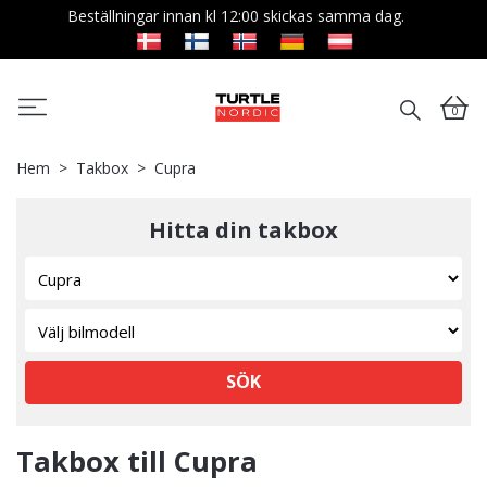
Beställningar innan kl 12:00 skickas samma dag.
0
Hem
Takbox
Cupra
Hitta din takbox
SÖK
Takbox till Cupra