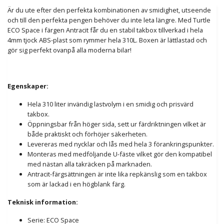
Är du ute efter den perfekta kombinationen av smidighet, utseende
och till den perfekta pengen behöver du inte leta längre. Med Turtle
ECO Space i färgen Antracit får du en stabil takbox tillverkad i hela
4mm tjock ABS-plast som rymmer hela 310L. Boxen är lättlastad och
gör sig perfekt ovanpå alla moderna bilar!
Egenskaper:
Hela 310 liter invändig lastvolym i en smidig och prisvärd
takbox.
Öppningsbar från höger sida, sett ur färdriktningen vilket är
både praktiskt och förhöjer säkerheten.
Levereras med nycklar och lås med hela 3 förankringspunkter.
Monteras med medföljande U-fäste vilket gör den kompatibel
med nästan alla takräcken på marknaden.
Antracit-färgsättningen är inte lika repkänslig som en takbox
som är lackad i en högblank färg.
Teknisk information:
Serie: ECO Space