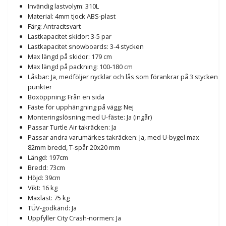
Invändig lastvolym: 310L
Material: 4mm tjock ABS-plast
Färg: Antracitsvart
Lastkapacitet skidor: 3-5 par
Lastkapacitet snowboards: 3-4 stycken
Max längd på skidor: 179 cm
Max längd på packning: 100-180 cm
Låsbar: Ja, medföljer nycklar och lås som förankrar på 3 stycken
punkter
Boxöppning: Från en sida
Fäste för upphängning på vägg: Nej
Monteringslösning med U-fäste: Ja (ingår)
Passar Turtle Air takräcken: Ja
Passar andra varumärkes takräcken: Ja, med U-bygel max
82mm bredd, T-spår 20x20 mm
Längd: 197cm
Bredd: 73cm
Höjd: 39cm
Vikt: 16 kg
Maxlast: 75 kg
TÜV-godkänd: Ja
Uppfyller City Crash-normen: Ja