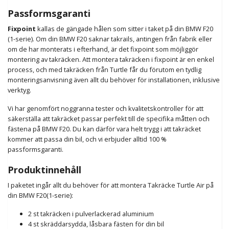
Passformsgaranti
Fixpoint
kallas de gängade hålen som sitter i taket på din BMW F20
(1-serie). Om din BMW F20 saknar takrails, antingen från fabrik eller
om de har monterats i efterhand, är det fixpoint som möjliggör
montering av takräcken. Att montera takräcken i fixpoint är en enkel
process, och med takräcken från Turtle får du förutom en tydlig
monteringsanvisning även allt du behöver för installationen, inklusive
verktyg.
Vi har genomfört noggranna tester och kvalitetskontroller för att
säkerställa att takräcket passar perfekt till de specifika måtten och
fästena på BMW F20. Du kan därför vara helt trygg i att takräcket
kommer att passa din bil, och vi erbjuder alltid 100 %
passformsgaranti.
Produktinnehåll
I paketet ingår allt du behöver för att montera Takräcke Turtle Air på
din BMW F20(1-serie):
2 st takräcken i pulverlackerad aluminium
4 st skräddarsydda, låsbara fästen för din bil