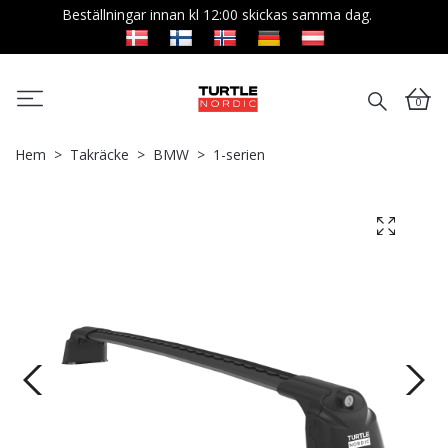
Beställningar innan kl 12:00 skickas samma dag.
0
Hem
Takräcke
BMW
1-serien