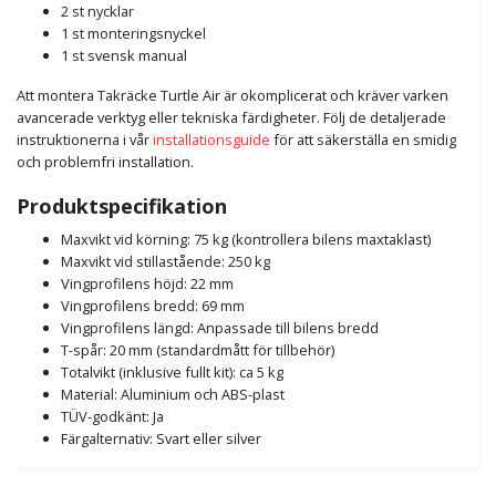
2 st nycklar
1 st monteringsnyckel
1 st svensk manual
Att montera Takräcke Turtle Air är okomplicerat och kräver varken
avancerade verktyg eller tekniska färdigheter. Följ de detaljerade
instruktionerna i vår
installationsguide
för att säkerställa en smidig
och problemfri installation.
Produktspecifikation
Maxvikt vid körning: 75 kg (kontrollera bilens maxtaklast)
Maxvikt vid stillastående: 250 kg
Vingprofilens höjd: 22 mm
Vingprofilens bredd: 69 mm
Vingprofilens längd: Anpassade till bilens bredd
T-spår: 20 mm (standardmått för tillbehör)
Totalvikt (inklusive fullt kit): ca 5 kg
Material: Aluminium och ABS-plast
TÜV-godkänt: Ja
Färgalternativ: Svart eller silver