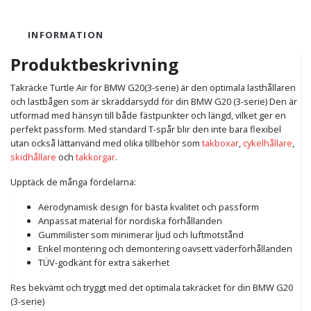
INFORMATION
Produktbeskrivning
Takräcke Turtle Air för BMW G20(3-serie) är den optimala lasthållaren
och lastbågen som är skräddarsydd för din BMW G20 (3-serie) Den är
utformad med hänsyn till både fästpunkter och längd, vilket ger en
perfekt passform. Med standard T-spår blir den inte bara flexibel
utan också lättanvänd med olika tillbehör som
takboxar
,
cykelhållare
,
skidhållare
och
takkorgar
.
Upptäck de många fördelarna:
Aerodynamisk design för bästa kvalitet och passform
Anpassat material för nordiska förhållanden
Gummilister som minimerar ljud och luftmotstånd
Enkel montering och demontering oavsett väderförhållanden
TÜV-godkänt för extra säkerhet
Res bekvämt och tryggt med det optimala takräcket för din BMW G20
(3-serie)