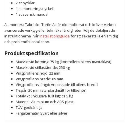
2 st nycklar
1 st monteringsnyckel
1 st svensk manual
Att montera Takräcke Turtle Air är okomplicerat och kräver varken
avancerade verktyg eller tekniska färdigheter. Följ de detaljerade
instruktionerna i vår
installationsguide
för att säkerställa en smidig
och problemfri installation.
Produktspecifikation
Maxvikt vid körning: 75 kg (kontrollera bilens maxtaklast)
Maxvikt vid stillastående: 250 kg
Vingprofilens höjd: 22 mm
Vingprofilens bredd: 69 mm
Vingprofilens längd: Anpassade till bilens bredd
T-spår: 20 mm (standardmått för tillbehör)
Totalvikt (inklusive fullt kit): ca 5 kg
Material: Aluminium och ABS-plast
TÜV-godkänt: Ja
Färgalternativ: Svart eller silver