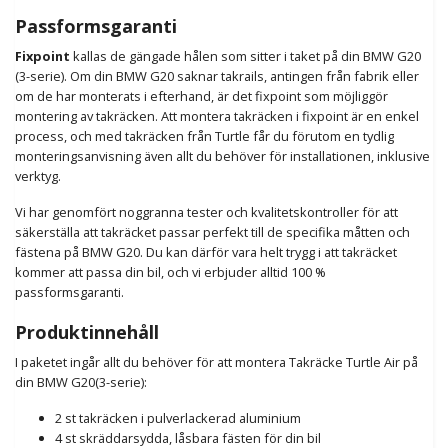
Passformsgaranti
Fixpoint
kallas de gängade hålen som sitter i taket på din BMW G20
(3-serie). Om din BMW G20 saknar takrails, antingen från fabrik eller
om de har monterats i efterhand, är det fixpoint som möjliggör
montering av takräcken. Att montera takräcken i fixpoint är en enkel
process, och med takräcken från Turtle får du förutom en tydlig
monteringsanvisning även allt du behöver för installationen, inklusive
verktyg.
Vi har genomfört noggranna tester och kvalitetskontroller för att
säkerställa att takräcket passar perfekt till de specifika måtten och
fästena på BMW G20. Du kan därför vara helt trygg i att takräcket
kommer att passa din bil, och vi erbjuder alltid 100 %
passformsgaranti.
Produktinnehåll
I paketet ingår allt du behöver för att montera Takräcke Turtle Air på
din BMW G20(3-serie):
2 st takräcken i pulverlackerad aluminium
4 st skräddarsydda, låsbara fästen för din bil