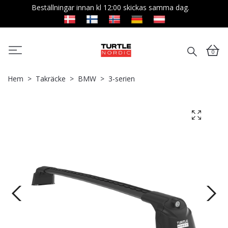
Beställningar innan kl 12:00 skickas samma dag.
0
Hem
Takräcke
BMW
3-serien