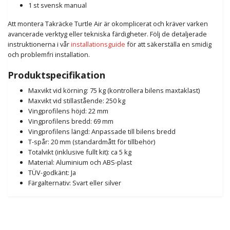
1 st svensk manual
Att montera Takräcke Turtle Air är okomplicerat och kräver varken
avancerade verktyg eller tekniska färdigheter. Följ de detaljerade
instruktionerna i vår
installationsguide
för att säkerställa en smidig
och problemfri installation.
Produktspecifikation
Maxvikt vid körning: 75 kg (kontrollera bilens maxtaklast)
Maxvikt vid stillastående: 250 kg
Vingprofilens höjd: 22 mm
Vingprofilens bredd: 69 mm
Vingprofilens längd: Anpassade till bilens bredd
T-spår: 20 mm (standardmått för tillbehör)
Totalvikt (inklusive fullt kit): ca 5 kg
Material: Aluminium och ABS-plast
TÜV-godkänt: Ja
Färgalternativ: Svart eller silver