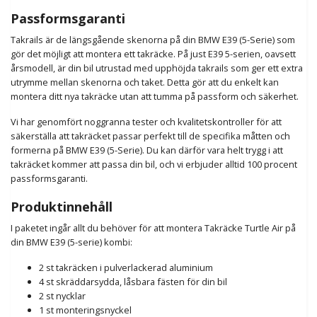
Passformsgaranti
Takrails är de längsgående skenorna på din BMW E39 (5-Serie) som
gör det möjligt att montera ett takräcke. På just E39 5-serien, oavsett
årsmodell, är din bil utrustad med upphöjda takrails som ger ett extra
utrymme mellan skenorna och taket. Detta gör att du enkelt kan
montera ditt nya takräcke utan att tumma på passform och säkerhet.
Vi har genomfört noggranna tester och kvalitetskontroller för att
säkerställa att takräcket passar perfekt till de specifika måtten och
formerna på BMW E39 (5-Serie). Du kan därför vara helt trygg i att
takräcket kommer att passa din bil, och vi erbjuder alltid 100 procent
passformsgaranti.
Produktinnehåll
I paketet ingår allt du behöver för att montera Takräcke Turtle Air på
din BMW E39 (5-serie) kombi:
2 st takräcken i pulverlackerad aluminium
4 st skräddarsydda, låsbara fästen för din bil
2 st nycklar
1 st monteringsnyckel