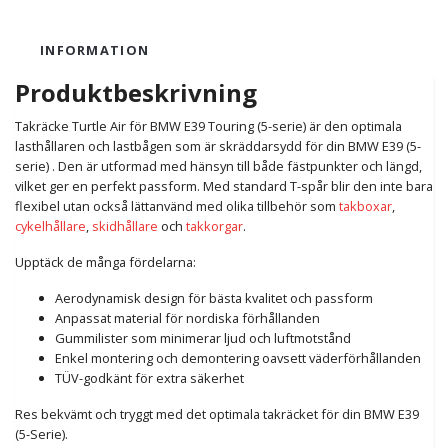
INFORMATION
Produktbeskrivning
Takräcke Turtle Air för BMW E39 Touring (5-serie) är den optimala
lasthållaren och lastbågen som är skräddarsydd för din BMW E39 (5-
serie) . Den är utformad med hänsyn till både fästpunkter och längd,
vilket ger en perfekt passform. Med standard T-spår blir den inte bara
flexibel utan också lättanvänd med olika tillbehör som
takboxar
,
cykelhållare
,
skidhållare
och
takkorgar
.
Upptäck de många fördelarna:
Aerodynamisk design för bästa kvalitet och passform
Anpassat material för nordiska förhållanden
Gummilister som minimerar ljud och luftmotstånd
Enkel montering och demontering oavsett väderförhållanden
TÜV-godkänt för extra säkerhet
Res bekvämt och tryggt med det optimala takräcket för din BMW E39
(5-Serie).