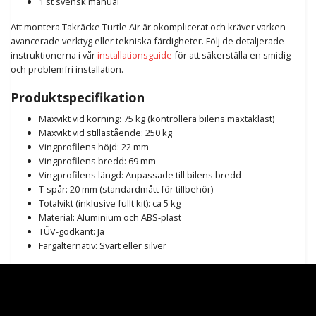
1 st svensk manual
Att montera Takräcke Turtle Air är okomplicerat och kräver varken
avancerade verktyg eller tekniska färdigheter. Följ de detaljerade
instruktionerna i vår
installationsguide
för att säkerställa en smidig
och problemfri installation.
Produktspecifikation
Maxvikt vid körning: 75 kg (kontrollera bilens maxtaklast)
Maxvikt vid stillastående: 250 kg
Vingprofilens höjd: 22 mm
Vingprofilens bredd: 69 mm
Vingprofilens längd: Anpassade till bilens bredd
T-spår: 20 mm (standardmått för tillbehör)
Totalvikt (inklusive fullt kit): ca 5 kg
Material: Aluminium och ABS-plast
TÜV-godkänt: Ja
Färgalternativ: Svart eller silver