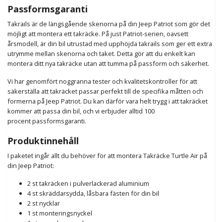
Passformsgaranti
Takrails är de längsgående skenorna på din Jeep Patriot som gör det
möjligt att montera ett takräcke. På just Patriot-serien, oavsett
årsmodell, är din bil utrustad med upphöjda takrails som ger ett extra
utrymme mellan skenorna och taket. Detta gör att du enkelt kan
montera ditt nya takräcke utan att tumma på passform och säkerhet.
Vi har genomfört noggranna tester och kvalitetskontroller för att
säkerställa att takräcket passar perfekt till de specifika måtten och
formerna på Jeep Patriot. Du kan därför vara helt trygg i att takräcket
kommer att passa din bil, och vi erbjuder alltid 100
procent
passformsgaranti.
Produktinnehåll
I paketet ingår allt du behöver för att montera Takräcke Turtle Air på
din Jeep Patriot:
2 st takräcken i pulverlackerad aluminium
4 st skräddarsydda, låsbara fästen för din bil
2 st nycklar
1 st monteringsnyckel