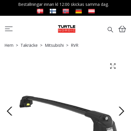
Beställningar innan kl 12:00 skickas samma dag.
0
Hem
Takräcke
Mitsubishi
RVR