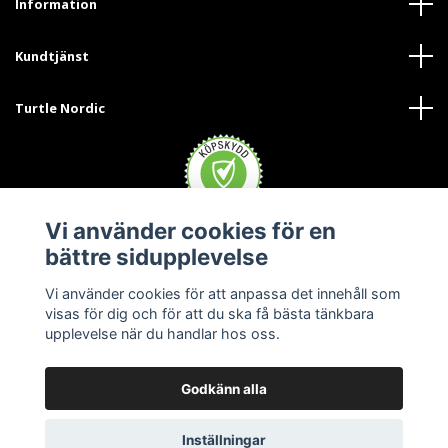
Information
Kundtjänst
Turtle Nordic
Vi använder cookies för en
bättre sidupplevelse
Vi använder cookies för att anpassa det innehåll som
visas för dig och för att du ska få bästa tänkbara
upplevelse när du handlar hos oss.
Godkänn alla
© 2026 Turtle Nordic - Sverige
Inställningar