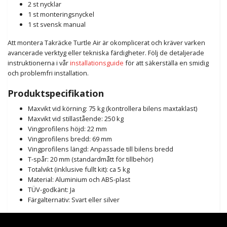
2 st nycklar
1 st monteringsnyckel
1 st svensk manual
Att montera Takräcke Turtle Air är okomplicerat och kräver varken
avancerade verktyg eller tekniska färdigheter. Följ de detaljerade
instruktionerna i vår
installationsguide
för att säkerställa en smidig
och problemfri installation.
Produktspecifikation
Maxvikt vid körning: 75 kg (kontrollera bilens maxtaklast)
Maxvikt vid stillastående: 250 kg
Vingprofilens höjd: 22 mm
Vingprofilens bredd: 69 mm
Vingprofilens längd: Anpassade till bilens bredd
T-spår: 20 mm (standardmått för tillbehör)
Totalvikt (inklusive fullt kit): ca 5 kg
Material: Aluminium och ABS-plast
TÜV-godkänt: Ja
Färgalternativ: Svart eller silver