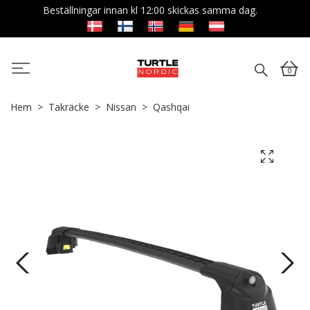
Beställningar innan kl 12:00 skickas samma dag.
0
Hem
Takräcke
Nissan
Qashqai