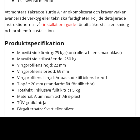
1 st svensk manual
Att montera Takräcke Turtle Air är okomplicerat och kräver varken
avancerade verktyg eller tekniska färdigheter. Följ de detaljerade
instruktionerna i vår
installationsguide
för att säkerställa en smidig
och problemfri installation.
Produktspecifikation
Maxvikt vid körning: 75 kg (kontrollera bilens maxtaklast)
Maxvikt vid stillastående: 250 kg
Vingprofilens höjd: 22 mm
Vingprofilens bredd: 69 mm
Vingprofilens längd: Anpassade till bilens bredd
T-spår: 20 mm (standardmått för tillbehör)
Totalvikt (inklusive fullt kit): ca 5 kg
Material: Aluminium och ABS-plast
TÜV-godkänt: Ja
Färgalternativ: Svart eller silver