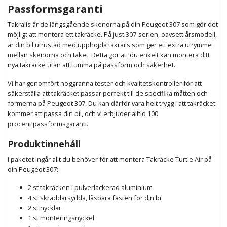
Passformsgaranti
Takrails är de längsgående skenorna på din Peugeot 307 som gör det
möjligt att montera ett takräcke. På just 307-serien, oavsett årsmodell,
är din bil utrustad med upphöjda takrails som ger ett extra utrymme
mellan skenorna och taket. Detta gör att du enkelt kan montera ditt
nya takräcke utan att tumma på passform och säkerhet.
Vi har genomfört noggranna tester och kvalitetskontroller för att
säkerställa att takräcket passar perfekt till de specifika måtten och
formerna på Peugeot 307. Du kan därför vara helt trygg i att takräcket
kommer att passa din bil, och vi erbjuder alltid 100
procent
passformsgaranti.
Produktinnehåll
I paketet ingår allt du behöver för att montera Takräcke Turtle Air på
din Peugeot 307:
2 st takräcken i pulverlackerad aluminium
4 st skräddarsydda, låsbara fästen för din bil
2 st nycklar
1 st monteringsnyckel