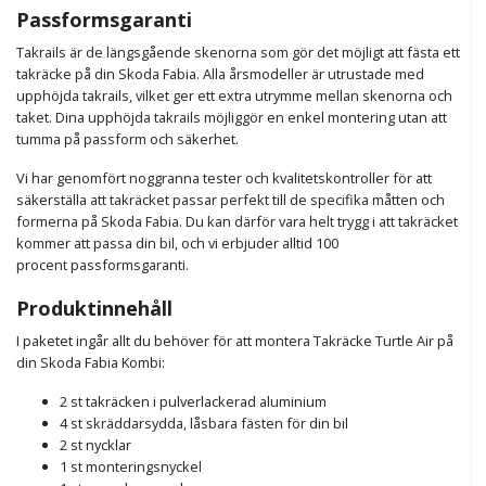
Passformsgaranti
Takrails är de längsgående skenorna som gör det möjligt att fästa ett
takräcke på din Skoda Fabia. Alla årsmodeller är utrustade med
upphöjda takrails, vilket ger ett extra utrymme mellan skenorna och
taket
.
Dina upphöjda takrails möjliggör en enkel montering utan att
tumma på passform och säkerhet.
Vi har genomfört noggranna tester och kvalitetskontroller för att
säkerställa att takräcket passar perfekt till de specifika måtten och
formerna på Skoda Fabia. Du kan därför vara helt trygg i att takräcket
kommer att passa din bil, och vi erbjuder alltid 100
procent
passformsgaranti.
Produktinnehåll
I paketet ingår allt du behöver för att montera Takräcke Turtle Air på
din Skoda Fabia Kombi:
2 st takräcken i pulverlackerad aluminium
4 st skräddarsydda, låsbara fästen för din bil
2 st nycklar
1 st monteringsnyckel