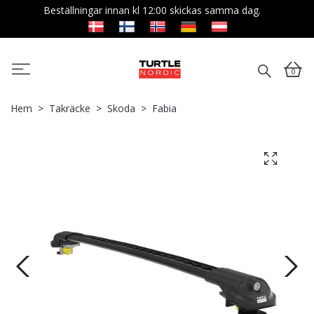
Beställningar innan kl 12:00 skickas samma dag.
0
Hem
Takräcke
Skoda
Fabia