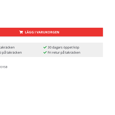
LÄGG I VARUKORGEN
 takräcken
30 dagars öppet köp
ti på takräcken
Fri retur på takräcken
1315B