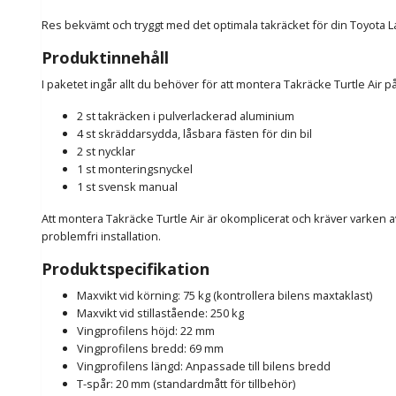
Res bekvämt och tryggt med det optimala takräcket för din Toyota L
Produktinnehåll
I paketet ingår allt du behöver för att montera Takräcke Turtle Air 
2 st takräcken i pulverlackerad aluminium
4 st skräddarsydda, låsbara fästen för din bil
2 st nycklar
1 st monteringsnyckel
1 st svensk manual
Att montera Takräcke Turtle Air är okomplicerat och kräver varken av
problemfri installation.
Produktspecifikation
Maxvikt vid körning: 75 kg (kontrollera bilens maxtaklast)
Maxvikt vid stillastående: 250 kg
Vingprofilens höjd: 22 mm
Vingprofilens bredd: 69 mm
Vingprofilens längd: Anpassade till bilens bredd
T-spår: 20 mm (standardmått för tillbehör)