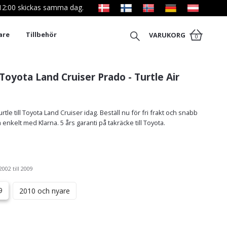
l 12:00 skickas samma dag.
are
Tillbehör
VARUKORG
0
Toyota Land Cruiser Prado - Turtle Air
tle till Toyota Land Cruiser idag. Beställ nu för fri frakt och snabb
 enkelt med Klarna. 5 års garanti på takräcke till Toyota.
2002 till 2009
9
2010 och nyare