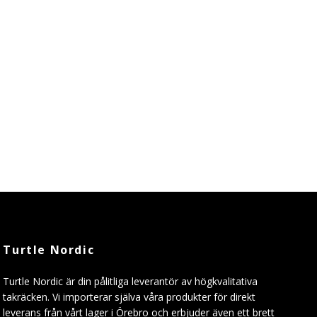
Turtle Nordic
Turtle Nordic är din pålitliga leverantör av högkvalitativa
takräcken. Vi importerar själva våra produkter för direkt
leverans från vårt lager i Örebro och erbjuder även ett brett