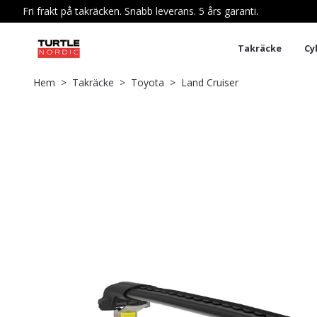
Fri frakt på takräcken. Snabb leverans. 5 års garanti.
Takräcke
Cy
Hem
Takräcke
Toyota
Land Cruiser