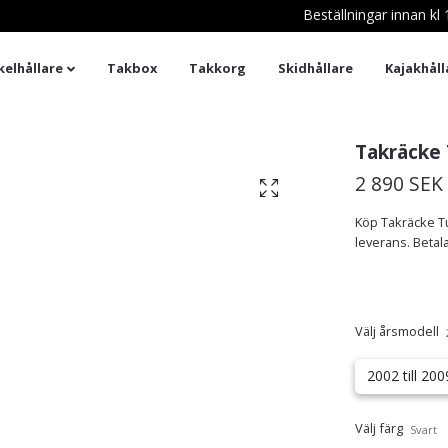
Beställningar innan k
kelhållare
Takbox
Takkorg
Skidhållare
Kajakhåll
Takräcke 
2 890 SEK
Köp Takräcke Tur
leverans. Betala
Välj årsmodell
2002 till 200
Välj färg
Svart