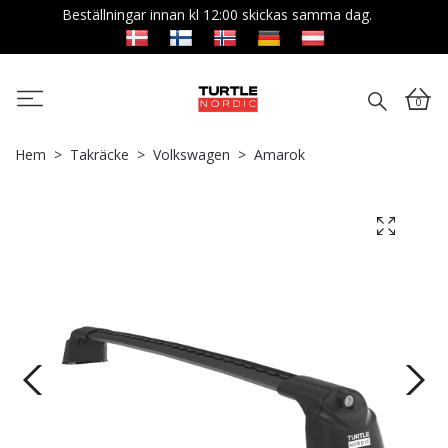
Beställningar innan kl 12:00 skickas samma dag.
0
Hem
Takräcke
Volkswagen
Amarok