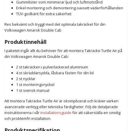
Gummilister som minimerar ljud och luftmotstånd
Enkel montering och demontering oavsett väderförhållanden
TÜV-godkänt för extra säkerhet
Res bekvämt och tryggt med det optimala takräcket för din
Volkswagen Amarok Double Cab
Produktinnehåll
I paketet ingår allt du behöver för att montera Takräcke Turtle Air på
din Volkswagen Amarok Double Cab:
2 st takräcken i pulverlackerad aluminium
4 st skräddarsydda, låsbara fästen för din bil
2 st nycklar
1 st monteringsnyckel
1 st svensk manual
Att montera Takräcke Turtle Air är okomplicerat och kräver varken
avancerade verktyg eller tekniska färdigheter. Följ de detaljerade
instruktionerna i vår
installationsguide
för att säkerställa en smidig
och problemfri installation.
Produktspecifikation