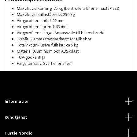
Maxvikt vid körning: 75 kg (kontrollera bilens maxtaklast)
Maxvikt vid stillastående: 250 kg
Vingprofilens höjd: 22 mm
Vingprofilens bredd: 69 mm
Vingprofilens längd: Anpassade till bilens bredd
T-spår: 20 mm (standardmått för tillbehör)
Totalvikt (inklusive fullt kit): ca 5 kg
Material: Aluminium och ABS-plast
TÜV-godkänt: Ja
Färgalternativ: Svart eller silver
Information
Kundtjänst
Turtle Nordic