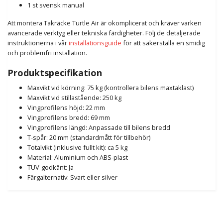
1 st svensk manual
Att montera Takräcke Turtle Air är okomplicerat och kräver varken
avancerade verktyg eller tekniska färdigheter. Följ de detaljerade
instruktionerna i vår
installationsguide
för att säkerställa en smidig
och problemfri installation.
Produktspecifikation
Maxvikt vid körning: 75 kg (kontrollera bilens maxtaklast)
Maxvikt vid stillastående: 250 kg
Vingprofilens höjd: 22 mm
Vingprofilens bredd: 69 mm
Vingprofilens längd: Anpassade till bilens bredd
T-spår: 20 mm (standardmått för tillbehör)
Totalvikt (inklusive fullt kit): ca 5 kg
Material: Aluminium och ABS-plast
TÜV-godkänt: Ja
Färgalternativ: Svart eller silver