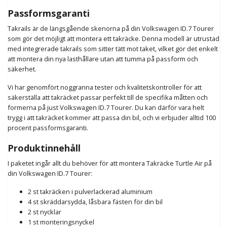
Passformsgaranti
Takrails är de längsgående skenorna på din Volkswagen ID.7 Tourer
som gör det möjligt att montera ett takräcke. Denna modell är utrustad
med integrerade takrails som sitter tätt mot taket, vilket gör det enkelt
att montera din nya lasthållare utan att tumma på passform och
säkerhet.
Vi har genomfört noggranna tester och kvalitetskontroller för att
säkerställa att takräcket passar perfekt till de specifika måtten och
formerna på just Volkswagen ID.7 Tourer. Du kan därför vara helt
trygg i att takräcket kommer att passa din bil, och vi erbjuder alltid 100
procent passformsgaranti.
Produktinnehåll
I paketet ingår allt du behöver för att montera Takräcke Turtle Air på
din Volkswagen ID.7 Tourer:
2 st takräcken i pulverlackerad aluminium
4 st skräddarsydda, låsbara fästen för din bil
2 st nycklar
1 st monteringsnyckel