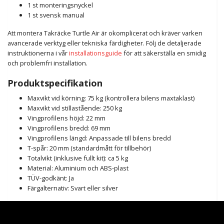
1 st monteringsnyckel
1 st svensk manual
Att montera Takräcke Turtle Air är okomplicerat och kräver varken
avancerade verktyg eller tekniska färdigheter. Följ de detaljerade
instruktionerna i vår
installationsguide
för att säkerställa en smidig
och problemfri installation.
Produktspecifikation
Maxvikt vid körning: 75 kg (kontrollera bilens maxtaklast)
Maxvikt vid stillastående: 250 kg
Vingprofilens höjd: 22 mm
Vingprofilens bredd: 69 mm
Vingprofilens längd: Anpassade till bilens bredd
T-spår: 20 mm (standardmått för tillbehör)
Totalvikt (inklusive fullt kit): ca 5 kg
Material: Aluminium och ABS-plast
TÜV-godkänt: Ja
Färgalternativ: Svart eller silver