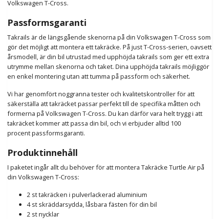
Volkswagen T-Cross.
Passformsgaranti
Takrails är de längsgående skenorna på din Volkswagen T-Cross som
gör det möjligt att montera ett takräcke.
På just T-Cross-serien, oavsett
årsmodell, är din bil utrustad med upphöjda takrails som ger ett extra
utrymme mellan skenorna och taket.
Dina upphöjda takrails möjliggör
en enkel montering utan att tumma på passform och säkerhet.
Vi har genomfört noggranna tester och kvalitetskontroller för att
säkerställa att takräcket passar perfekt till de specifika måtten och
formerna på Volkswagen T-Cross. Du kan därför vara helt trygg i att
takräcket kommer att passa din bil, och vi erbjuder alltid 100
procent
passformsgaranti.
Produktinnehåll
I paketet ingår allt du behöver för att montera Takräcke Turtle Air på
din Volkswagen T-Cross:
2 st takräcken i pulverlackerad aluminium
4 st skräddarsydda, låsbara fästen för din bil
2 st nycklar